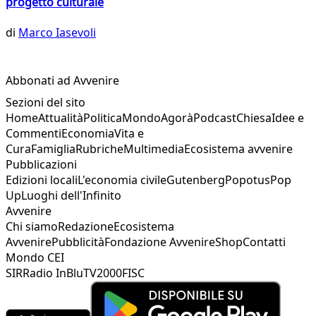
progetto culturale
di
Marco Iasevoli
Abbonati ad Avvenire
Sezioni del sito
Home
Attualità
Politica
Mondo
Agorà
Podcast
Chiesa
Idee e
Commenti
Economia
Vita e
Cura
Famiglia
Rubriche
Multimedia
Ecosistema avvenire
Pubblicazioni
Edizioni locali
L'economia civile
Gutenberg
Popotus
Pop
Up
Luoghi dell'Infinito
Avvenire
Chi siamo
Redazione
Ecosistema
Avvenire
Pubblicità
Fondazione Avvenire
Shop
Contatti
Mondo CEI
SIR
Radio InBlu
TV2000
FISC