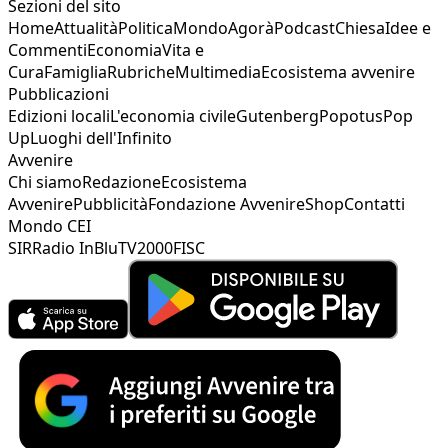
Sezioni del sito
Home
Attualità
Politica
Mondo
Agorà
Podcast
Chiesa
Idee e
Commenti
Economia
Vita e
Cura
Famiglia
Rubriche
Multimedia
Ecosistema avvenire
Pubblicazioni
Edizioni locali
L'economia civile
Gutenberg
Popotus
Pop
Up
Luoghi dell'Infinito
Avvenire
Chi siamo
Redazione
Ecosistema
Avvenire
Pubblicità
Fondazione Avvenire
Shop
Contatti
Mondo CEI
SIR
Radio InBlu
TV2000
FISC