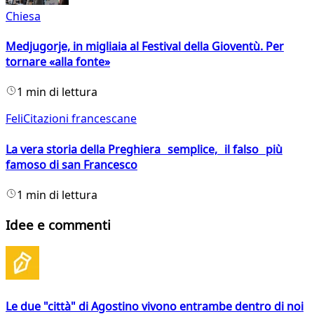
Chiesa
Medjugorje, in migliaia al Festival della Gioventù. Per
tornare «alla fonte»
1 min di lettura
FeliCitazioni francescane
La vera storia della Preghiera semplice, il falso più
famoso di san Francesco
1 min di lettura
Idee e commenti
Le due "città" di Agostino vivono entrambe dentro di noi