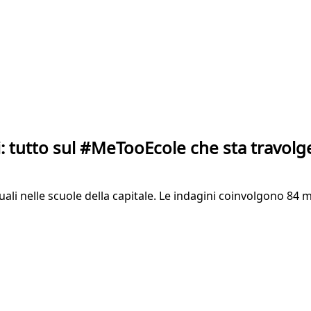
li: tutto sul #MeTooEcole che sta travol
li nelle scuole della capitale. Le indagini coinvolgono 84 ma