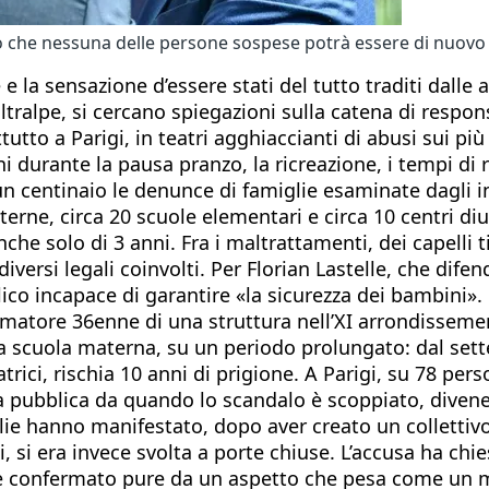
o che nessuna delle persone sospese potrà essere di nuovo
e la sensazione d’essere stati del tutto traditi dalle a
alpe, si cercano spiegazioni sulla catena di respons
utto a Parigi, in teatri agghiaccianti di abusi sui più
 durante la pausa pranzo, la ricreazione, i tempi di ri
un centinaio le denunce di famiglie esaminate dagli in
rne, circa 20 scuole elementari e circa 10 centri diur
nche solo di 3 anni. Fra i maltrattamenti, dei capelli 
rsi legali coinvolti. Per Florian Lastelle, che difend
ico incapace di garantire «la sicurezza dei bambini».
animatore 36enne di una struttura nell’XI arrondissemen
lla scuola materna, su un periodo prolungato: dal set
trici, rischia 10 anni di prigione. A Parigi, su 78 pe
ria pubblica da quando lo scandalo è scoppiato, divene
glie hanno manifestato, dopo aver creato un collettivo 
i, si era invece svolta a porte chiuse. L’accusa ha ch
 è confermato pure da un aspetto che pesa come un mac