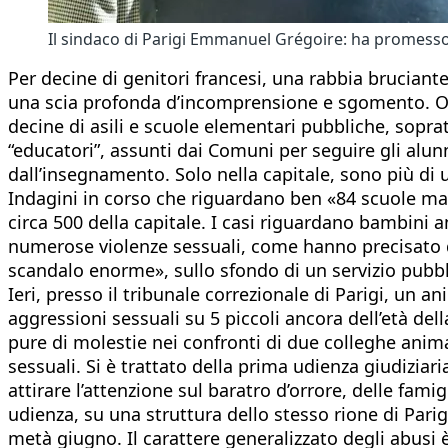
Il sindaco di Parigi Emmanuel Grégoire: ha promess
Per decine di genitori francesi, una rabbia bruciante 
una scia profonda d’incomprensione e sgomento. Oltr
decine di asili e scuole elementari pubbliche, sopratt
“educatori”, assunti dai Comuni per seguire gli alunni
dall’insegnamento. Solo nella capitale, sono più di 
Indagini in corso che riguardano ben «84 scuole mate
circa 500 della capitale. I casi riguardano bambini a
numerose violenze sessuali, come hanno precisato dive
scandalo enorme», sullo sfondo di un servizio pubbl
Ieri, presso il tribunale correzionale di Parigi, un 
aggressioni sessuali su 5 piccoli ancora dell’età de
pure di molestie nei confronti di due colleghe anima
sessuali. Si è trattato della prima udienza giudizia
attirare l’attenzione sul baratro d’orrore, delle fami
udienza, su una struttura dello stesso rione di Parig
metà giugno. Il carattere generalizzato degli abusi