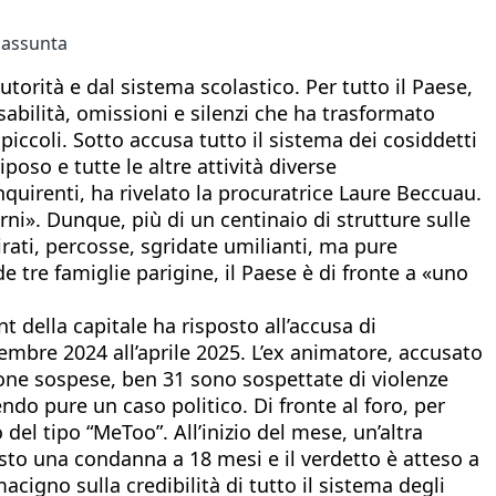
 assunta
utorità e dal sistema scolastico. Per tutto il Paese,
abilità, omissioni e silenzi che ha trasformato
 piccoli. Sotto accusa tutto il sistema dei cosiddetti
poso e tutte le altre attività diverse
quirenti, ha rivelato la procuratrice Laure Beccuau.
ni». Dunque, più di un centinaio di strutture sulle
tirati, percosse, sgridate umilianti, ma pure
e tre famiglie parigine, il Paese è di fronte a «uno
t della capitale ha risposto all’accusa di
tembre 2024 all’aprile 2025. L’ex animatore, accusato
rsone sospese, ben 31 sono sospettate di violenze
ndo pure un caso politico. Di fronte al foro, per
del tipo “MeToo”. All’inizio del mese, un’altra
iesto una condanna a 18 mesi e il verdetto è atteso a
igno sulla credibilità di tutto il sistema degli