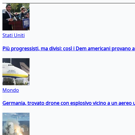
Stati Uniti
Più progressisti, ma divisi: così i Dem americani provano a 
Mondo
Germania, trovato drone con esplosivo vicino a un aereo 