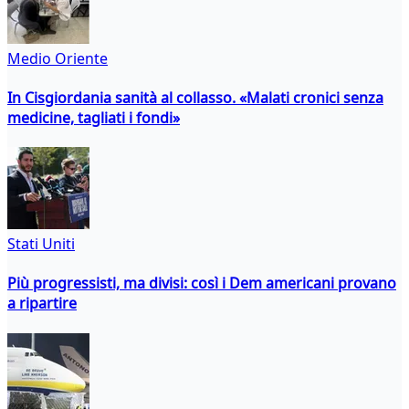
Medio Oriente
In Cisgiordania sanità al collasso. «Malati cronici senza
medicine, tagliati i fondi»
Stati Uniti
Più progressisti, ma divisi: così i Dem americani provano
a ripartire