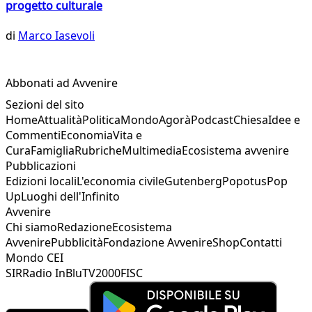
progetto culturale
di
Marco Iasevoli
Abbonati ad Avvenire
Sezioni del sito
Home
Attualità
Politica
Mondo
Agorà
Podcast
Chiesa
Idee e
Commenti
Economia
Vita e
Cura
Famiglia
Rubriche
Multimedia
Ecosistema avvenire
Pubblicazioni
Edizioni locali
L'economia civile
Gutenberg
Popotus
Pop
Up
Luoghi dell'Infinito
Avvenire
Chi siamo
Redazione
Ecosistema
Avvenire
Pubblicità
Fondazione Avvenire
Shop
Contatti
Mondo CEI
SIR
Radio InBlu
TV2000
FISC