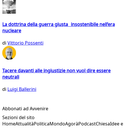
La dottrina della guerra giusta insostenibile nell’era
nucleare
di
Vittorio Possenti
Tacere davanti alle ingiustizie non vuol dire essere
neutrali
di
Luigi Ballerini
Abbonati ad Avvenire
Sezioni del sito
Home
Attualità
Politica
Mondo
Agorà
Podcast
Chiesa
Idee e