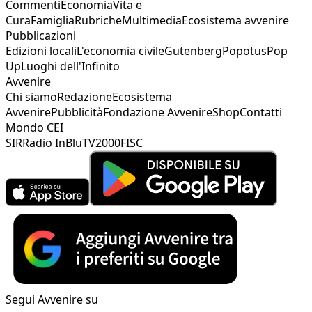
Commenti
Economia
Vita e
Cura
Famiglia
Rubriche
Multimedia
Ecosistema avvenire
Pubblicazioni
Edizioni locali
L'economia civile
Gutenberg
Popotus
Pop
Up
Luoghi dell'Infinito
Avvenire
Chi siamo
Redazione
Ecosistema
Avvenire
Pubblicità
Fondazione Avvenire
Shop
Contatti
Mondo CEI
SIR
Radio InBlu
TV2000
FISC
Segui Avvenire su