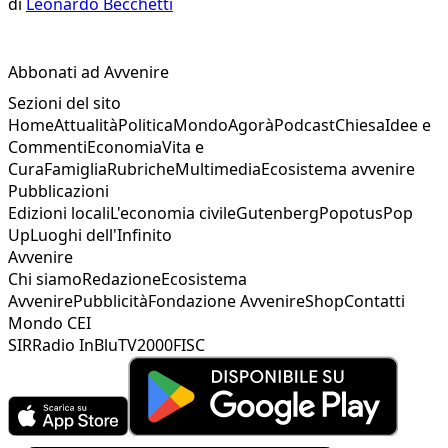
di
Leonardo Becchetti
Abbonati ad Avvenire
Sezioni del sito
Home
Attualità
Politica
Mondo
Agorà
Podcast
Chiesa
Idee e
Commenti
Economia
Vita e
Cura
Famiglia
Rubriche
Multimedia
Ecosistema avvenire
Pubblicazioni
Edizioni locali
L'economia civile
Gutenberg
Popotus
Pop
Up
Luoghi dell'Infinito
Avvenire
Chi siamo
Redazione
Ecosistema
Avvenire
Pubblicità
Fondazione Avvenire
Shop
Contatti
Mondo CEI
SIR
Radio InBlu
TV2000
FISC