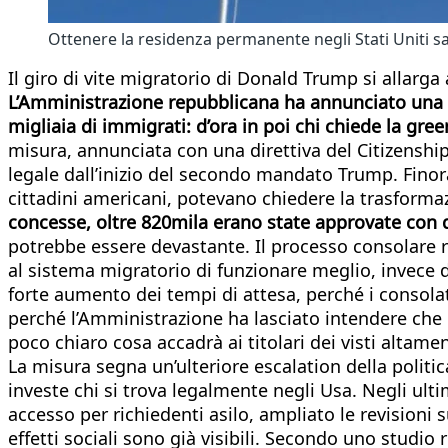
Ottenere la residenza permanente negli Stati Uniti s
Il giro di vite migratorio di Donald Trump si allarg
L’Amministrazione repubblicana ha annunciato una s
migliaia di immigrati: d’ora in poi chi chiede la gr
misura, annunciata con una direttiva del Citizenship
legale dall’inizio del secondo mandato Trump. Finora
cittadini americani, potevano chiedere la trasformaz
concesse, oltre 820mila erano state approvate con
potrebbe essere devastante. Il processo consolare ri
al sistema migratorio di funzionare meglio, invece d
forte aumento dei tempi di attesa, perché i consolat
perché l’Amministrazione ha lasciato intendere che 
poco chiaro cosa accadrà ai titolari dei visti altame
La misura segna un’ulteriore escalation della politic
investe chi si trova legalmente negli Usa. Negli ult
accesso per richiedenti asilo, ampliato le revisioni su
effetti sociali sono già visibili. Secondo uno studi