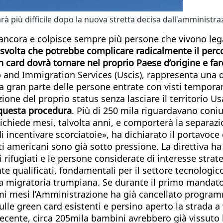
arà più difficile dopo la nuova stretta decisa dall'amminist
a ancora e colpisce sempre più persone che vivono leg
volta che potrebbe complicare radicalmente il perco
een card dovrà tornare nel proprio Paese d’origine e f
 and Immigration Services (Uscis), rappresenta una del
 gran parte delle persone entrate con visti temporane
ione del proprio status senza lasciare il territorio U
 questa procedura
. Più di 250 mila riguardavano coniu
chiede mesi, talvolta anni, e comporterà la separazio
i incentivare scorciatoie», ha dichiarato il portavoce
i americani sono già sotto pressione. La direttiva ha 
i rifugiati e le persone considerate di interesse str
nte qualificati, fondamentali per il settore tecnologic
a migratoria trumpiana. Se durante il primo mandato il
imi mesi l’Amministrazione ha già cancellato programm
lle green card esistenti e persino aperto la strada a ve
o recente, circa 205mila bambini avrebbero già vissuto