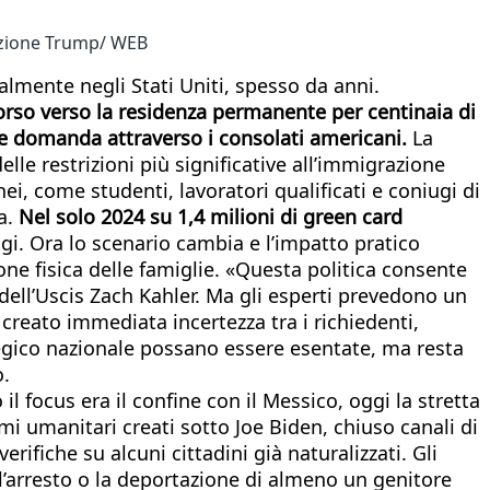
razione Trump/ WEB
almente negli Stati Uniti, spesso da anni.
rso verso la residenza permanente per centinaia di
are domanda attraverso i consolati americani.
La
le restrizioni più significative all’immigrazione
i, come studenti, lavoratori qualificati e coniugi di
sa.
Nel solo 2024 su 1,4 milioni di green card
gi. Ora lo scenario cambia e l’impatto pratico
ne fisica delle famiglie. «Questa politica consente
 dell’Uscis Zach Kahler. Ma gli esperti prevedono un
creato immediata incertezza tra i richiedenti,
ategico nazionale possano essere esentate, ma resta
o.
 focus era il confine con il Messico, oggi la stretta
i umanitari creati sotto Joe Biden, chiuso canali di
rifiche su alcuni cittadini già naturalizzati. Gli
 l’arresto o la deportazione di almeno un genitore