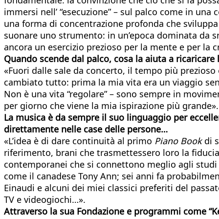
immersi nell’ “esecuzione” – sul palco come in una c
una forma di concentrazione profonda che sviluppa 
suonare uno strumento: in un’epoca dominata da sm
ancora un esercizio prezioso per la mente e per la c
Quando scende dal palco, cosa la aiuta a ricaricare 
«Fuori dalle sale da concerto, il tempo più prezioso 
cambiato tutto: prima la mia vita era un viaggio senz
Non è una vita “regolare” – sono sempre in movimen
per giorno che viene la mia ispirazione più grande».
La musica è da sempre il suo linguaggio per eccell
direttamente nelle case delle persone…
«L’idea è di dare continuità al primo
Piano Book
di s
riferimento, brani che trasmettessero loro la fiducia
contemporanei che si connettono meglio agli studi r
come il canadese Tony Ann; sei anni fa probabilment
Einaudi e alcuni dei miei classici preferiti del pass
TV e videogiochi…».
Attraverso la sua Fondazione e programmi come “Key