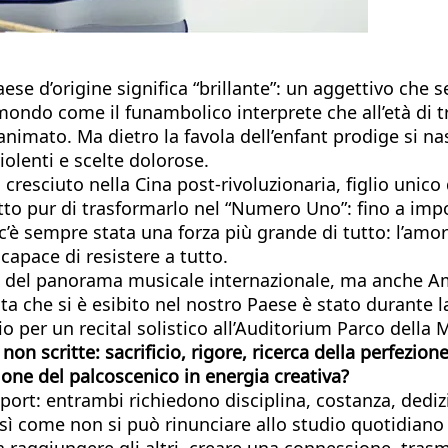
aese d’origine significa “brillante”: un aggettivo ch
 mondo come il funambolico interprete che all’età di 
ne animato. Ma dietro la favola dell’enfant prodige si
violenti e scelte dolorose.
cresciuto nella Cina post-rivoluzionaria, figlio unic
utto pur di trasformarlo nel “Numero Uno”: fino a impo
c’è sempre stata una forza più grande di tutto: l’amo
capace di resistere a tutto.
bri del panorama musicale internazionale, ma anche A
ta che si è esibito nel nostro Paese è stato durante 
io per un recital solistico all’Auditorium Parco della
n scritte: sacrificio, rigore, ricerca della perfezione
sione del palcoscenico in energia creativa?
port: entrambi richiedono disciplina, costanza, dedizi
sì come non si può rinunciare allo studio quotidiano
sa raggiungere gli altri, creare una connessione, tr