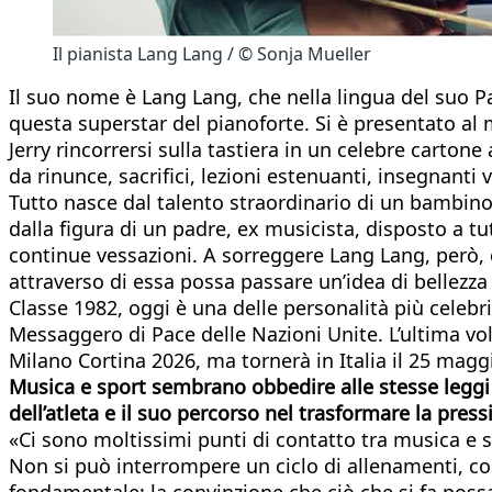
Il pianista Lang Lang / © Sonja Mueller
Il suo nome è Lang Lang, che nella lingua del suo P
questa superstar del pianoforte. Si è presentato al
Jerry rincorrersi sulla tastiera in un celebre carto
da rinunce, sacrifici, lezioni estenuanti, insegnanti 
Tutto nasce dal talento straordinario di un bambino 
dalla figura di un padre, ex musicista, disposto a t
continue vessazioni. A sorreggere Lang Lang, però, 
attraverso di essa possa passare un’idea di bellezza 
Classe 1982, oggi è una delle personalità più cele
Messaggero di Pace delle Nazioni Unite. L’ultima vol
Milano Cortina 2026, ma tornerà in Italia il 25 magg
Musica e sport sembrano obbedire alle stesse leggi no
dell’atleta e il suo percorso nel trasformare la pres
«Ci sono moltissimi punti di contatto tra musica e s
Non si può interrompere un ciclo di allenamenti, co
fondamentale: la convinzione che ciò che si fa pos