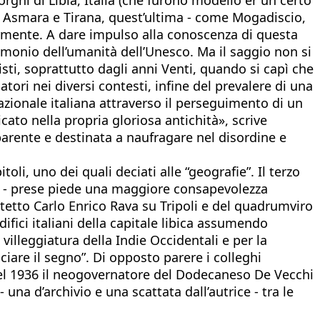
ad Asmara e Tirana, quest’ultima - come Mogadiscio,
ormente. A dare impulso alla conoscenza di questa
trimonio dell’umanità dell’Unesco. Ma il saggio non si
sti, soprattutto dagli anni Venti, quando si capì che
tori nei diversi contesti, infine del prevalere di una
nazionale italiana attraverso il perseguimento di un
cato nella propria gloriosa antichità», scrive
parente e destinata a naufragare nel disordine e
oli, uno dei quali deciati alle “geografie”. Il terzo
tto - prese piede una maggiore consapevolezza
itetto Carlo Enrico Rava su Tripoli e del quadrumviro
fici italiani della capitale libica assumendo
 villeggiatura della Indie Occidentali e per la
iare il segno”. Di opposto parere i colleghi
nel 1936 il neogovernatore del Dodecaneso De Vecchi
una d’archivio e una scattata dall’autrice - tra le