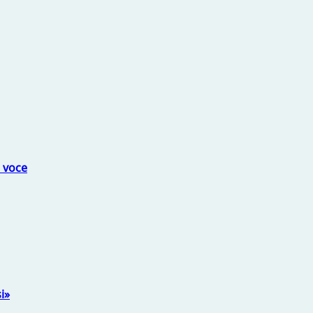
a voce
i»