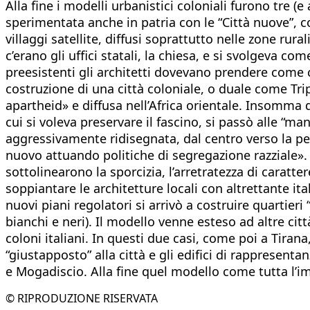
Alla fine i modelli urbanistici coloniali furono tre (
sperimentata anche in patria con le “Città nuove”, co
villaggi satellite, diffusi soprattutto nelle zone rura
c’erano gli uffici statali, la chiesa, e si svolgeva co
preesistenti gli architetti dovevano prendere come crit
costruzione di una città coloniale, o duale come Tripo
apartheid» e diffusa nell’Africa orientale. Insomma d
cui si voleva preservare il fascino, si passò alle “ma
aggressivamente ridisegnata, dal centro verso la perife
nuovo attuando politiche di segregazione razziale».
sottolinearono la sporcizia, l’arretratezza di caratt
soppiantare le architetture locali con altrettante it
nuovi piani regolatori si arrivò a costruire quartieri
bianchi e neri). Il modello venne esteso ad altre ci
coloni italiani. In questi due casi, come poi a Tira
“giustapposto” alla città e gli edifici di rappresenta
e Mogadiscio. Alla fine quel modello come tutta l’im
© RIPRODUZIONE RISERVATA