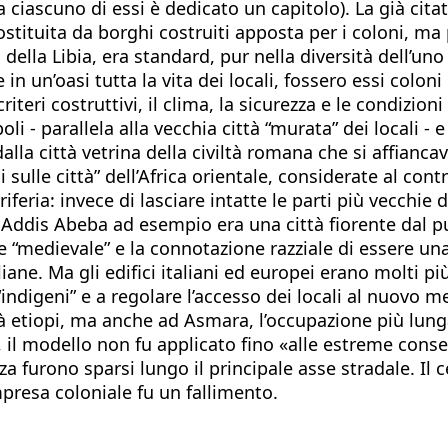
e a ciascuno di essi è dedicato un capitolo). La già cit
stituita da borghi costruiti apposta per i coloni, ma p
li della Libia, era standard, pur nella diversità dell’un
me in un’oasi tutta la vita dei locali, fossero essi col
eri costruttivi, il clima, la sicurezza e le condizioni 
li - parallela alla vecchia città “murata” dei locali - 
alla città vetrina della civiltà romana che si affianca
ni sulle città” dell’Africa orientale, considerate al co
ria: invece di lasciare intatte le parti più vecchie dell
 Addis Abeba ad esempio era una città fiorente dal pu
ere “medievale” e la connotazione razziale di essere un
aliane. Ma gli edifici italiani ed europei erano molti 
 “indigeni” e a regolare l’accesso dei locali al nuovo m
ttà etiopi, ma anche ad Asmara, l’occupazione più lun
na, il modello non fu applicato fino «alle estreme co
nza furono sparsi lungo il principale asse stradale. Il
presa coloniale fu un fallimento.