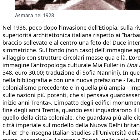
Asmara nel 1928
Nel 1936, poco dopo l’invasione dell’Etiopia, sulla riv
superiorità architettonica italiana rispetto ai “barba
braccio sollevato e al centro una foto del Duce inten
simmetriche. Sul fondo (non caso) dell’immagine app
villaggio con strutture circolari messe qua e là. L’o
immagine l’antropologa culturale Mia Fuller in
Una m
348, euro 30,00; traduzione di Sofia Nannini). In que
nella bibliografia e con una nuova prefazione - l’autr
colonialismo precedente e in quella più ampia - impe
sulle nazioni più potenti, che si pensava guardassero 
inizio anni Trenta». L’impatto degli edifici monument
fine degli anni Trenta, quando essi inquadrarono il l
quello della città coloniale, che guardava più alle cit
città imperiale sul modello della Nuova Delhi britan
Fuller, che insegna Italian Studies all’Università de
mano, recandosi sul campo a Tripoli, nelle isole del 