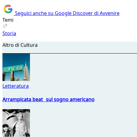
Seguici anche su Google Discover di Avvenire
Temi
Storia
Altro di Cultura
Letteratura
Arrampicata beat sul sogno americano