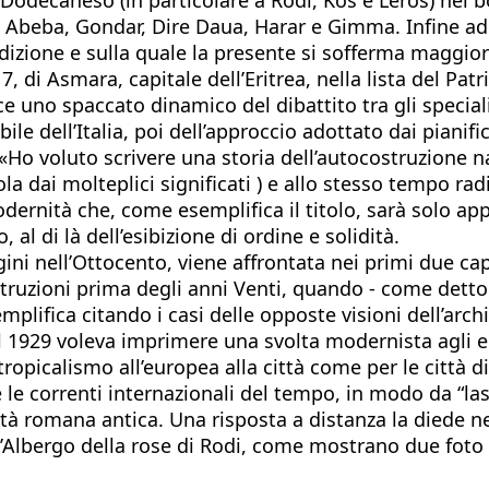
dis Abeba, Gondar, Dire Daua, Harar e Gimma. Infine 
edizione e sulla quale la presente si sofferma maggi
7, di Asmara, capitale dell’Eritrea, nella lista del Pa
e uno spaccato dinamico del dibattito tra gli speciali
 dell’Italia, poi dell’approccio adottato dai pianifica
. «Ho voluto scrivere una storia dell’autocostruzione 
 dai molteplici significati ) e allo stesso tempo radi
dernità che, come esemplifica il titolo, sarà solo ap
, al di là dell’esibizione di ordine e solidità.
ini nell’Ottocento, viene affrontata nei primi due capit
 costruzioni prima degli anni Venti, quando - come de
plifica citando i casi delle opposte visioni dell’arch
 1929 voleva imprimere una svolta modernista agli edi
tropicalismo all’europea alla città come per le città di
e correnti internazionali del tempo, in modo da “lasc
ità romana antica. Una risposta a distanza la diede 
l’Albergo della rose di Rodi, come mostrano due foto - 