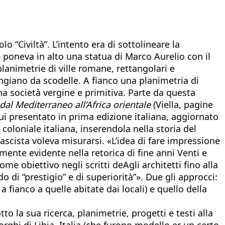
lo “Civiltà”. L’intento era di sottolineare la
he poneva in alto una statua di Marco Aurelio con il
lanimetrie di ville romane, rettangolari e
ngiano da scodelle. A fianco una planimetria di
una società vergine e primitiva. Parte da questa
dal Mediterraneo all’Africa orientale
(Viella, pagine
qui presentato in prima edizione italiana, aggiornato
 coloniale italiana, inserendola nella storia del
ascista voleva misurarsi. «L’idea di fare impressione
rmente evidente nella retorica di fine anni Venti e
e obiettivo negli scritti deAgli architetti fino alla
o di “prestigio” e di superiorità”». Due gli approcci:
a fianco a quelle abitate dai locali) e quello della
to la sua ricerca, planimetrie, progetti e testi alla
rghi di Libia, Italia (che furono modello er un certo