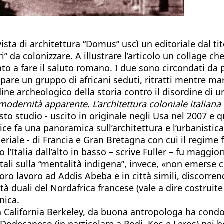
ista di architettura “Domus” uscì un editoriale dal tito
ri” da colonizzare. A illustrare l’articolo un collage c
to a fare il saluto romano. I due sono circondati da p
are un gruppo di africani seduti, ritratti mentre ma
rdine archeologico della storia contro il disordine di 
odernità apparente. L’architettura coloniale italiana 
sto studio - uscito in originale negli Usa nel 2007 e 
ice fa una panoramica sull’architettura e l’urbanistica
riale - di Francia e Gran Bretagna con cui il regime f
l’Italia dall’alto in basso – scrive Fuller – fu maggio
ali sulla “mentalità indigena”, invece, «non emerse com
oro lavoro ad Addis Abeba e in città simili, discorrend
tà duali del Nordafrica francese (vale a dire costruite 
nica.
lla California Berkeley, da buona antropologa ha condot
Dodecaneso (in particolare a Rodi, Kos e Leros) nei bo