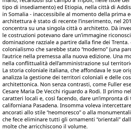
tipo di insediamento) ed Etiopia, nella città di Ad
in Somalia - inaccessibile al momento della prima 
architettura è stato di recente l’inserimento, nel 201
concentra su una singola città o architetto. Dà invec
le costruzioni potevano dare un’immagine riconoscibile
dominazione razziale a partire dalla fine dei Trenta
colonialismo che sarebbe stato “moderno” (una parola
l’autrice nella premessa alla nuova edizione. Una mo
nella conflittualità dell’amministrazione sul territorio
La storia coloniale italiana, che affondava le sue orig
analizza la gestione dei territori coloniali e delle
architettonica. Non senza contrasti, come Fuller esem
Cesare Maria De Vecchi riguardo a Rodi. Il primo nel
caratteri locali e, così facendo, dare un’impronta di 
californiana Pasadena. Insomma voleva intercettare l
ancorati allo stile “neomoresco” o alla monumental
che fece eliminare tutti gli ornamenti “orientali” dal
molte che arricchiscono il volume.