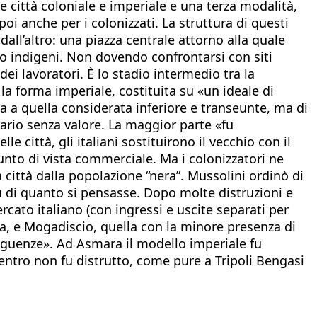
ate città coloniale e imperiale e una terza modalità,
oi anche per i colonizzati. La struttura di questi
o dall’altro: una piazza centrale attorno alla quale
oni o indigeni. Non dovendo confrontarsi con siti
dei lavoratori. È lo stadio intermedio tra la
e la forma imperiale, costituita su «un ideale di
va a quella considerata inferiore e transeunte, ma di
ntrario senza valore. La maggior parte «fu
e città, gli italiani sostituirono il vecchio con il
nto di vista commerciale. Ma i colonizzatori ne
a città dalla popolazione “nera”. Mussolini ordinò di
più di quanto si pensasse. Dopo molte distruzioni e
ercato italiano (con ingressi e uscite separati per
ga, e Mogadiscio, quella con la minore presenza di
nseguenze». Ad Asmara il modello imperiale fu
 centro non fu distrutto, come pure a Tripoli Bengasi