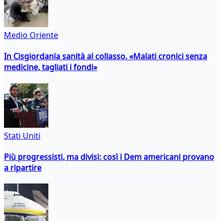
Medio Oriente
In Cisgiordania sanità al collasso. «Malati cronici senza
medicine, tagliati i fondi»
Stati Uniti
Più progressisti, ma divisi: così i Dem americani provano
a ripartire