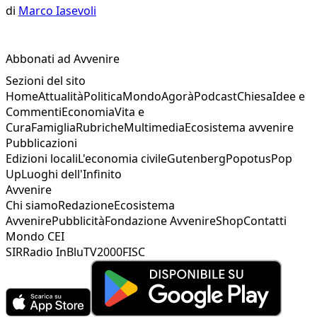
di
Marco Iasevoli
Abbonati ad Avvenire
Sezioni del sito
Home
Attualità
Politica
Mondo
Agorà
Podcast
Chiesa
Idee e
Commenti
Economia
Vita e
Cura
Famiglia
Rubriche
Multimedia
Ecosistema avvenire
Pubblicazioni
Edizioni locali
L'economia civile
Gutenberg
Popotus
Pop
Up
Luoghi dell'Infinito
Avvenire
Chi siamo
Redazione
Ecosistema
Avvenire
Pubblicità
Fondazione Avvenire
Shop
Contatti
Mondo CEI
SIR
Radio InBlu
TV2000
FISC