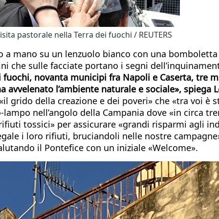
isita pastorale nella Terra dei fuochi / REUTERS
tto a mano su un lenzuolo bianco con una bomboletta s
che sulle facciate portano i segni dell’inquinamento 
dei fuochi, novanta municipi fra Napoli e Caserta, tre 
ha avvelenato l’ambiente naturale e sociale», spiega 
 «il grido della creazione e dei poveri» che «tra voi 
-lampo nell’angolo della Campania dove «in circa tren
ifiuti tossici» per assicurare «grandi risparmi agli indu
egale i loro rifiuti, bruciandoli nelle nostre campagn
lutando il Pontefice con un iniziale «Welcome».