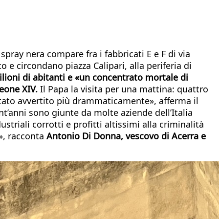
pray nera compare fra i fabbricati E e F di via
e circondano piazza Calipari, alla periferia di
milioni di abitanti e «un concentrato mortale di
Leone XIV.
Il Papa la visita per una mattina: quattro
è stato avvertito più drammaticamente», afferma il
t’anni sono giunte da molte aziende dell’Italia
striali corrotti e profitti altissimi alla criminalità
e», racconta
Antonio Di Donna, vescovo di Acerra e