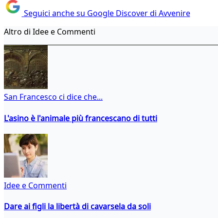
Seguici anche su Google Discover di Avvenire
Altro di Idee e Commenti
San Francesco ci dice che...
L'asino è l'animale più francescano di tutti
Idee e Commenti
Dare ai figli la libertà di cavarsela da soli