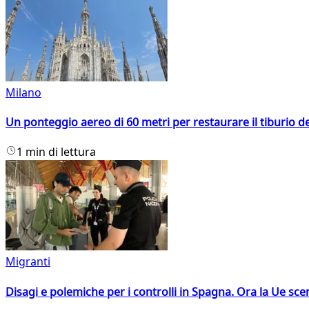
Milano
Un ponteggio aereo di 60 metri per restaurare il tiburio 
1 min di lettura
Migranti
Disagi e polemiche per i controlli in Spagna. Ora la Ue 