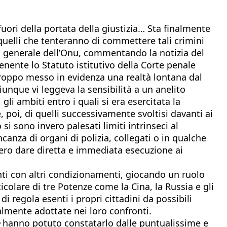
uori della portata della giustizia… Sta finalmente
quelli che tenteranno di commettere tali crimini
rio generale dell’Onu, commentando la notizia del
ente lo Statuto istitutivo della Corte penale
troppo messo in evidenza una realtà lontana dal
unque vi leggeva la sensibilità a un anelito
li ambiti entro i quali si era esercitata la
poi, di quelli successivamente svoltisi davanti ai
i sono invero palesati limiti intrinseci al
canza di organi di polizia, collegati o in qualche
sero dare diretta e immediata esecuzione ai
nti con altri condizionamenti, giocando un ruolo
colare di tre Potenze come la Cina, la Russia e gli
di regola esenti i propri cittadini da possibili
almente adottate nei loro confronti.
e
hanno potuto constatarlo dalle puntualissime e