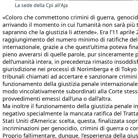
La sede della Cpi all'Aja
«Coloro che commettono crimini di guerra, genocidi o
arrivando il momento in cui l’umanità non sarà più 
sapranno che la giustizia li attende». Era l’11 apri
raggiungimento del numero minimo di ratifiche del T
internazionale, grazie a che quest’ultima poteva fi
pieno avverarsi di quelle parole, pur sinceramente p
dell’umanità intera, in precedenza rimasto insoddisfat
giurisdizione nei processi di Norimberga e di Tokyo 
tribunali chiamati ad accertare e sanzionare crimini 
funzionamento della giustizia penale internazionale, 
modo vincolativamente subordinati alla Corte stessa
provvedimenti emessi dall’una o dall’altra.
Ma inoltre il funzionamento della giustizia penale i
negativo specialmente la mancata ratifica del Trattat
Stati Uniti d’America: scelta, questa, finalizzata sop
incriminazioni per genocidio, crimini di guerra o co
Proprio fallimentare, dunque, l’esperienza della gius