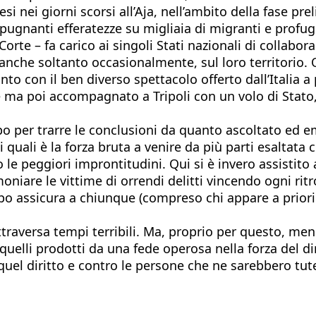
esi nei giorni scorsi all’Aja, nell’ambito della fase 
 ripugnanti efferatezze su migliaia di migranti e profu
te – fa carico ai singoli Stati nazionali di collabora
nche soltanto occasionalmente, sul loro territorio. Qu
 con il ben diverso spettacolo offerto dall’Italia a p
ma poi accompagnato a Tripoli con un volo di Stato,
empo per trarre le conclusioni da quanto ascoltato ed 
uali è la forza bruta a venire da più parti esaltata com
le peggiori improntitudini. Qui si è invero assistito 
oniare le vittime di orrendi delitti vincendo ogni rit
o assicura a chiunque (compreso chi appare a priori sc
ttraversa tempi terribili. Ma, proprio per questo, me
quelli prodotti da una fede operosa nella forza del di
o quel diritto e contro le persone che ne sarebbero tut