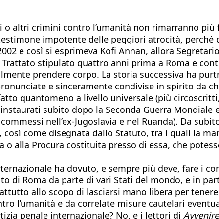
 altri crimini contro l’umanità non rimarranno più f
testimone impotente delle peggiori atrocità, perché 
le 2002 e così si esprimeva Kofi Annan, allora Segreta
rattato stipulato quattro anni prima a Roma e conten
nalmente prendere corpo. La storia successiva ha pur
ronunciate e sinceramente condivise in spirito da chi
to quantomeno a livello universale (più circoscritti, g
instaurati subito dopo la Seconda Guerra Mondiale e, 
commessi nell’ex-Jugoslavia e nel Ruanda). Da subito s
così come disegnata dallo Statuto, tra i quali la man
 o alla Procura costituita presso di essa, che potes
nternazionale ha dovuto, e sempre più deve, fare i co
o di Roma da parte di vari Stati del mondo, e in parti
rattutto allo scopo di lasciarsi mano libera per tenere 
ntro l’umanità e da correlate misure cautelari eventu
tizia penale internazionale? No, e i lettori di
Avvenir