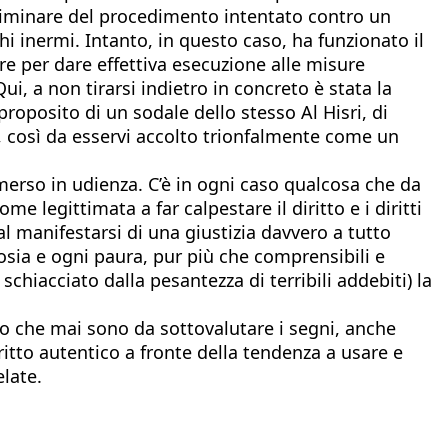
preliminare del procedimento intentato contro un
ghi inermi. Intanto, in questo caso, ha funzionato il
re per dare effettiva esecuzione alle misure
i, a non tirarsi indietro in concreto è stata la
roposito di un sodale dello stesso Al Hisri, di
 così da esservi accolto trionfalmente come un
emerso in udienza. C’è in ogni caso qualcosa che da
e legittimata a far calpestare il diritto e i diritti
al manifestarsi di una giustizia davvero a tutto
rosia e ogni paura, pur più che comprensibili e
hiacciato dalla pesantezza di terribili addebiti) la
no che mai sono da sottovalutare i segni, anche
ritto autentico a fronte della tendenza a usare e
elate.