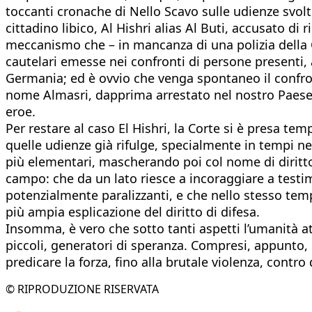
toccanti cronache di Nello Scavo sulle udienze svolt
cittadino libico, Al Hishri alias Al Buti, accusato di
meccanismo che – in mancanza di una polizia della Cor
cautelari emesse nei confronti di persone presenti, a
Germania; ed è ovvio che venga spontaneo il confronto
nome Almasri, dapprima arrestato nel nostro Paese 
eroe.
Per restare al caso El Hishri, la Corte si è presa t
quelle udienze già rifulge, specialmente in tempi nei q
più elementari, mascherando poi col nome di diritto 
campo: che da un lato riesce a incoraggiare a testim
potenzialmente paralizzanti, e che nello stesso temp
più ampia esplicazione del diritto di difesa.
Insomma, è vero che sotto tanti aspetti l’umanità a
piccoli, generatori di speranza. Compresi, appunto, 
predicare la forza, fino alla brutale violenza, contr
© RIPRODUZIONE RISERVATA