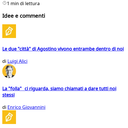
1 min di lettura
Idee e commenti
Le due "città" di Agostino vivono entrambe dentro di noi
di
Luigi Alici
La "folla" ci riguarda, siamo chiamati a dare tutti noi
stessi
di
Enrico Giovannini