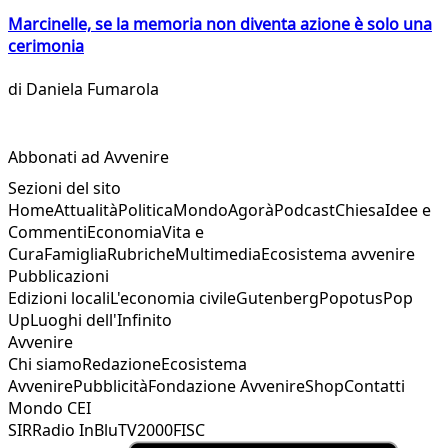
Marcinelle, se la memoria non diventa azione è solo una
cerimonia
di
Daniela Fumarola
Abbonati ad Avvenire
Sezioni del sito
Home
Attualità
Politica
Mondo
Agorà
Podcast
Chiesa
Idee e
Commenti
Economia
Vita e
Cura
Famiglia
Rubriche
Multimedia
Ecosistema avvenire
Pubblicazioni
Edizioni locali
L'economia civile
Gutenberg
Popotus
Pop
Up
Luoghi dell'Infinito
Avvenire
Chi siamo
Redazione
Ecosistema
Avvenire
Pubblicità
Fondazione Avvenire
Shop
Contatti
Mondo CEI
SIR
Radio InBlu
TV2000
FISC