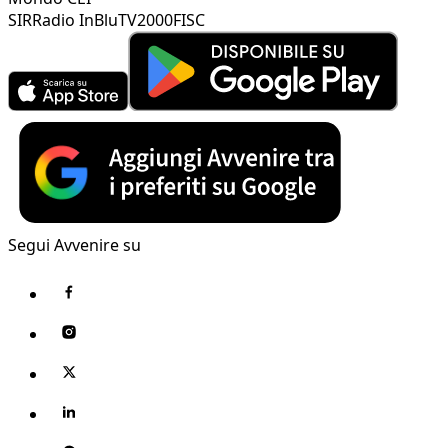
SIR
Radio InBlu
TV2000
FISC
Segui Avvenire su