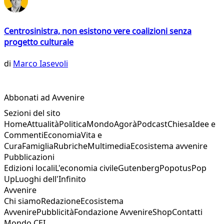
Centrosinistra, non esistono vere coalizioni senza
progetto culturale
di
Marco Iasevoli
Abbonati ad Avvenire
Sezioni del sito
Home
Attualità
Politica
Mondo
Agorà
Podcast
Chiesa
Idee e
Commenti
Economia
Vita e
Cura
Famiglia
Rubriche
Multimedia
Ecosistema avvenire
Pubblicazioni
Edizioni locali
L'economia civile
Gutenberg
Popotus
Pop
Up
Luoghi dell'Infinito
Avvenire
Chi siamo
Redazione
Ecosistema
Avvenire
Pubblicità
Fondazione Avvenire
Shop
Contatti
Mondo CEI