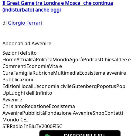
Il Great Game tra Londra e Mosca che continua
(indisturbato) anche oggi
di
Giorgio Ferrari
Abbonati ad Avvenire
Sezioni del sito
Home
Attualità
Politica
Mondo
Agorà
Podcast
Chiesa
Idee e
Commenti
Economia
Vita e
Cura
Famiglia
Rubriche
Multimedia
Ecosistema avvenire
Pubblicazioni
Edizioni locali
L'economia civile
Gutenberg
Popotus
Pop
Up
Luoghi dell'Infinito
Avvenire
Chi siamo
Redazione
Ecosistema
Avvenire
Pubblicità
Fondazione Avvenire
Shop
Contatti
Mondo CEI
SIR
Radio InBlu
TV2000
FISC