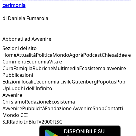
cerimonia
di
Daniela Fumarola
Abbonati ad Avvenire
Sezioni del sito
Home
Attualità
Politica
Mondo
Agorà
Podcast
Chiesa
Idee e
Commenti
Economia
Vita e
Cura
Famiglia
Rubriche
Multimedia
Ecosistema avvenire
Pubblicazioni
Edizioni locali
L'economia civile
Gutenberg
Popotus
Pop
Up
Luoghi dell'Infinito
Avvenire
Chi siamo
Redazione
Ecosistema
Avvenire
Pubblicità
Fondazione Avvenire
Shop
Contatti
Mondo CEI
SIR
Radio InBlu
TV2000
FISC