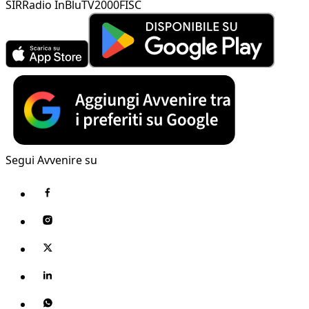
SIR
Radio InBlu
TV2000
FISC
Segui Avvenire su