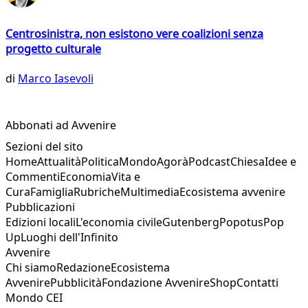
Centrosinistra, non esistono vere coalizioni senza
progetto culturale
di
Marco Iasevoli
Abbonati ad Avvenire
Sezioni del sito
Home
Attualità
Politica
Mondo
Agorà
Podcast
Chiesa
Idee e
Commenti
Economia
Vita e
Cura
Famiglia
Rubriche
Multimedia
Ecosistema avvenire
Pubblicazioni
Edizioni locali
L'economia civile
Gutenberg
Popotus
Pop
Up
Luoghi dell'Infinito
Avvenire
Chi siamo
Redazione
Ecosistema
Avvenire
Pubblicità
Fondazione Avvenire
Shop
Contatti
Mondo CEI