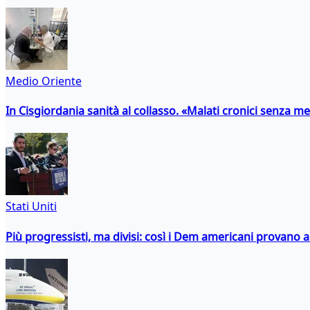
Medio Oriente
In Cisgiordania sanità al collasso. «Malati cronici senza med
Stati Uniti
Più progressisti, ma divisi: così i Dem americani provano a 