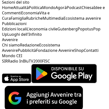
Sezioni del sito
Home
Attualità
Politica
Mondo
Agorà
Podcast
Chiesa
Idee e
Commenti
Economia
Vita e
Cura
Famiglia
Rubriche
Multimedia
Ecosistema avvenire
Pubblicazioni
Edizioni locali
L'economia civile
Gutenberg
Popotus
Pop
Up
Luoghi dell'Infinito
Avvenire
Chi siamo
Redazione
Ecosistema
Avvenire
Pubblicità
Fondazione Avvenire
Shop
Contatti
Mondo CEI
SIR
Radio InBlu
TV2000
FISC