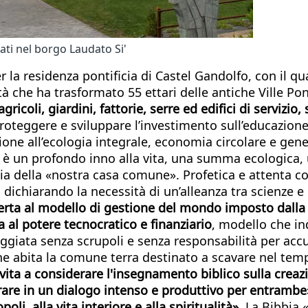
ati nel borgo Laudato Si'
a residenza pontificia di Castel Gandolfo, con il qua
ealtà che ha trasformato 55 ettari delle antiche Ville 
agricoli, giardini, fattorie, serre ed edifici di servizi
oteggere e sviluppare l’investimento sull’educazione
zione all’ecologia integrale, economia circolare e gen
che è un profondo inno alla vita, una summa ecologica
ardia della «nostra casa comune». Profetica e attenta 
dichiarando la necessità di un’alleanza tra scienze e 
perta al modello di gestione del mondo imposto dalla
a al potere tecnocratico e finanziario
, modello che i
ggiata senza scrupoli e senza responsabilità per ac
 abita la comune terra destinato a scavare nel temp
ita a considerare l'insegnamento biblico sulla creazio
rare in un dialogo intenso e produttivo per entrambe»
oli, alla vita interiore e alla spiritualità»
. La Bibbia