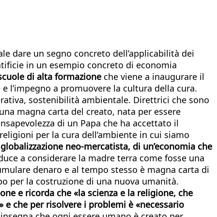
le dare un segno concreto dell’applicabilità dei
Pontificie in un esempio concreto di economia
o, scuole di alta formazione
che viene a inaugurare il
 e l’impegno a promuovere la cultura della cura.
erativa, sostenibilità ambientale. Direttrici che sono
, una magna carta del creato, nata per essere
consapevolezza di un Papa che ha accettato il
religioni per la cura dell’ambiente in cui siamo
 globalizzazione neo-mercatista, di un’economia che
nduce a considerare la madre terra come fosse una
cumulare denaro e al tempo stesso è magna carta di
o per la costruzione di una nuova umanità.
ne e ricorda che «la scienza e la religione, che
 e che per risolvere i problemi è «necessario
 «insegna che ogni essere umano è creato per