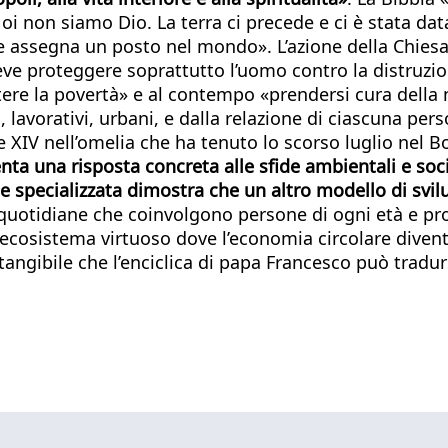
i non siamo Dio. La terra ci precede e ci è stata da
e assegna un posto nel mondo». L’azione della Chiesa 
ve proteggere soprattutto l’uomo contro la distruzio
ere la povertà» e al contempo «prendersi cura della n
i, lavorativi, urbani, e dalla relazione di ciascuna pe
ne XIV nell’omelia che ha tenuto lo scorso luglio nel B
a una risposta concreta alle sfide ambientali e social
ne specializzata dimostra che un altro modello di svil
ni quotidiane che coinvolgono persone di ogni età e pr
ecosistema virtuoso dove l’economia circolare diven
angibile che l’enciclica di papa Francesco può tradurs