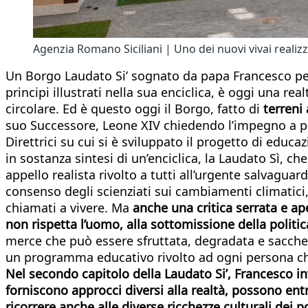
Agenzia Romano Siciliani | Uno dei nuovi vivai realizz
Un Borgo Laudato Si’ sognato da papa Francesco per l
principi illustrati nella sua enciclica, è oggi una r
circolare. Ed è questo oggi il Borgo, fatto di
terreni 
suo Successore, Leone XIV chiedendo l’impegno a pr
Direttrici su cui si è sviluppato il progetto di educa
in sostanza sintesi di un’enciclica, la Laudato Sì, 
appello realista rivolto a tutti all’urgente salvagu
consenso degli scienziati sui cambiamenti climatici, 
chiamati a vivere. Ma
anche una critica serrata e a
non rispetta l’uomo, alla sottomissione della politic
merce che può essere sfruttata, degradata e sacche
un programma educativo rivolto ad ogni persona che
Nel secondo capitolo della Laudato Si’, Francesco inv
forniscono approcci diversi alla realtà, possono ent
ricorrere anche alle diverse ricchezze culturali dei pop