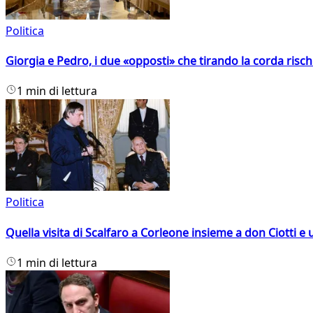
Politica
Giorgia e Pedro, i due «opposti» che tirando la corda risc
1 min di lettura
Politica
Quella visita di Scalfaro a Corleone insieme a don Ciotti e u
1 min di lettura