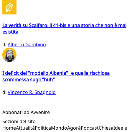
La verità su Scalfaro, il 41-bis e una storia che non è mai
esistita
di
Alberto Gambino
I deficit del "modello Albania" e quella rischiosa
scommessa sugli "hub"
di
Vincenzo R. Spagnolo
Abbonati ad Avvenire
Sezioni del sito
Home
Attualità
Politica
Mondo
Agorà
Podcast
Chiesa
Idee e