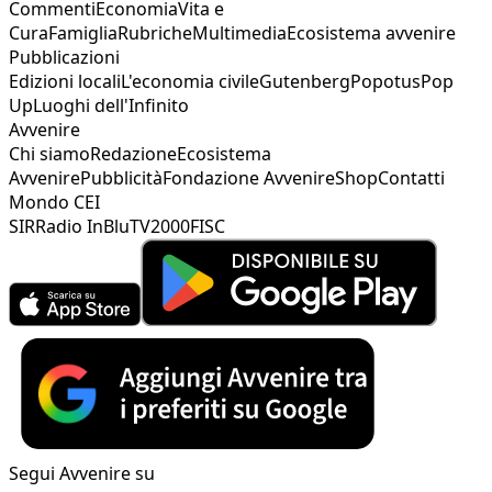
Commenti
Economia
Vita e
Cura
Famiglia
Rubriche
Multimedia
Ecosistema avvenire
Pubblicazioni
Edizioni locali
L'economia civile
Gutenberg
Popotus
Pop
Up
Luoghi dell'Infinito
Avvenire
Chi siamo
Redazione
Ecosistema
Avvenire
Pubblicità
Fondazione Avvenire
Shop
Contatti
Mondo CEI
SIR
Radio InBlu
TV2000
FISC
Segui Avvenire su