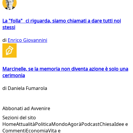
La "folla" ci riguarda, siamo chiamati a dare tutti noi
stessi
di
Enrico Giovannini
Marcinelle, se la memoria non diventa azione è solo una
cerimonia
di
Daniela Fumarola
Abbonati ad Avvenire
Sezioni del sito
Home
Attualità
Politica
Mondo
Agorà
Podcast
Chiesa
Idee e
Commenti
Economia
Vita e