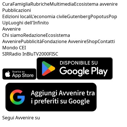
Cura
Famiglia
Rubriche
Multimedia
Ecosistema avvenire
Pubblicazioni
Edizioni locali
L'economia civile
Gutenberg
Popotus
Pop
Up
Luoghi dell'Infinito
Avvenire
Chi siamo
Redazione
Ecosistema
Avvenire
Pubblicità
Fondazione Avvenire
Shop
Contatti
Mondo CEI
SIR
Radio InBlu
TV2000
FISC
Segui Avvenire su