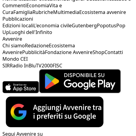
Commenti
Economia
Vita e
Cura
Famiglia
Rubriche
Multimedia
Ecosistema avvenire
Pubblicazioni
Edizioni locali
L'economia civile
Gutenberg
Popotus
Pop
Up
Luoghi dell'Infinito
Avvenire
Chi siamo
Redazione
Ecosistema
Avvenire
Pubblicità
Fondazione Avvenire
Shop
Contatti
Mondo CEI
SIR
Radio InBlu
TV2000
FISC
Segui Avvenire su