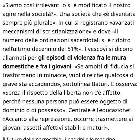
«Siamo così irrilevanti o si è modificato il nostro
agire nella società?». Una società che «è diventata
sempre più plurale», in cui si registrano «avanzati
meccanismi di scristianizzazione» e dove «il
numero delle ordinazioni sacerdotali si è ridotto
nell’ultimo decennio del 51%». I vescovi si dicono
allarmati per
gli episodi di violenza fra le mura
domestiche e fra i giovani
. «Se ambiti di fiducia si
trasformano in minacce, vuol dire che qualcosa di
grave sta accadendo», sottolinea Baturi. E osserva:
«Senza il rispetto della libertà non c’è affetto,
perché nessuna persona può essere oggetto di
dominio o di possesso». Centrale è l’educazione:
«Accanto alla repressione, occorre trasmettere ai
giovani assetti affettivi stabili e maturi».
Il futuro delle parrocchie , i padrini e le madrine