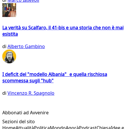
La verità su Scalfaro, il 41-bis e una storia che non è mai
esistita
di
Alberto Gambino
I deficit del "modello Albania" e quella rischiosa
scommessa sugli "hub"
di
Vincenzo R. Spagnolo
Abbonati ad Avvenire
Sezioni del sito
Home
Attualità
Politica
Mondo
Agorà
Podcast
Chiesa
Idee e