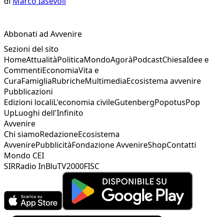
di
Marco Iasevoli
Abbonati ad Avvenire
Sezioni del sito
Home
Attualità
Politica
Mondo
Agorà
Podcast
Chiesa
Idee e
Commenti
Economia
Vita e
Cura
Famiglia
Rubriche
Multimedia
Ecosistema avvenire
Pubblicazioni
Edizioni locali
L'economia civile
Gutenberg
Popotus
Pop
Up
Luoghi dell'Infinito
Avvenire
Chi siamo
Redazione
Ecosistema
Avvenire
Pubblicità
Fondazione Avvenire
Shop
Contatti
Mondo CEI
SIR
Radio InBlu
TV2000
FISC