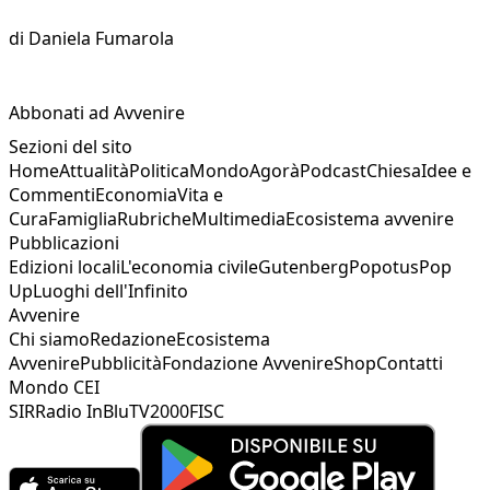
di
Daniela Fumarola
Abbonati ad Avvenire
Sezioni del sito
Home
Attualità
Politica
Mondo
Agorà
Podcast
Chiesa
Idee e
Commenti
Economia
Vita e
Cura
Famiglia
Rubriche
Multimedia
Ecosistema avvenire
Pubblicazioni
Edizioni locali
L'economia civile
Gutenberg
Popotus
Pop
Up
Luoghi dell'Infinito
Avvenire
Chi siamo
Redazione
Ecosistema
Avvenire
Pubblicità
Fondazione Avvenire
Shop
Contatti
Mondo CEI
SIR
Radio InBlu
TV2000
FISC