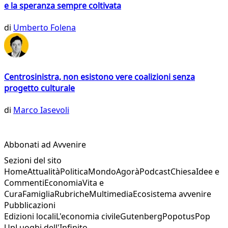
e la speranza sempre coltivata
di
Umberto Folena
Centrosinistra, non esistono vere coalizioni senza
progetto culturale
di
Marco Iasevoli
Abbonati ad Avvenire
Sezioni del sito
Home
Attualità
Politica
Mondo
Agorà
Podcast
Chiesa
Idee e
Commenti
Economia
Vita e
Cura
Famiglia
Rubriche
Multimedia
Ecosistema avvenire
Pubblicazioni
Edizioni locali
L'economia civile
Gutenberg
Popotus
Pop
Up
Luoghi dell'Infinito