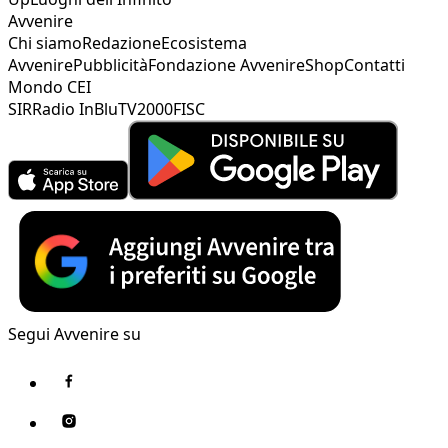
Avvenire
Chi siamo
Redazione
Ecosistema
Avvenire
Pubblicità
Fondazione Avvenire
Shop
Contatti
Mondo CEI
SIR
Radio InBlu
TV2000
FISC
Segui Avvenire su