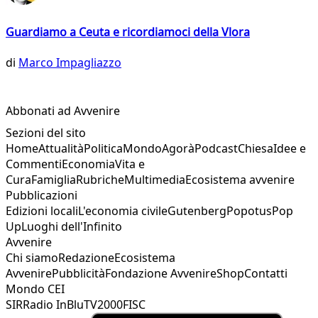
Guardiamo a Ceuta e ricordiamoci della Vlora
di
Marco Impagliazzo
Abbonati ad Avvenire
Sezioni del sito
Home
Attualità
Politica
Mondo
Agorà
Podcast
Chiesa
Idee e
Commenti
Economia
Vita e
Cura
Famiglia
Rubriche
Multimedia
Ecosistema avvenire
Pubblicazioni
Edizioni locali
L'economia civile
Gutenberg
Popotus
Pop
Up
Luoghi dell'Infinito
Avvenire
Chi siamo
Redazione
Ecosistema
Avvenire
Pubblicità
Fondazione Avvenire
Shop
Contatti
Mondo CEI
SIR
Radio InBlu
TV2000
FISC