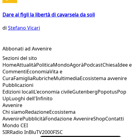
Dare ai figli la libertà di cavarsela da soli
di
Stefano Vicari
Abbonati ad Avvenire
Sezioni del sito
Home
Attualità
Politica
Mondo
Agorà
Podcast
Chiesa
Idee e
Commenti
Economia
Vita e
Cura
Famiglia
Rubriche
Multimedia
Ecosistema avvenire
Pubblicazioni
Edizioni locali
L'economia civile
Gutenberg
Popotus
Pop
Up
Luoghi dell'Infinito
Avvenire
Chi siamo
Redazione
Ecosistema
Avvenire
Pubblicità
Fondazione Avvenire
Shop
Contatti
Mondo CEI
SIR
Radio InBlu
TV2000
FISC