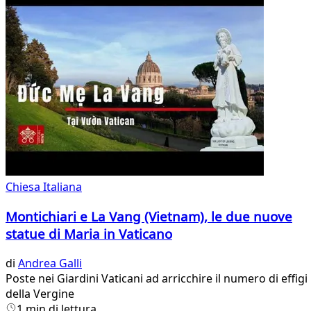
Chiesa Italiana
Montichiari e La Vang (Vietnam), le due nuove
statue di Maria in Vaticano
di
Andrea Galli
Poste nei Giardini Vaticani ad arricchire il numero di effigi
della Vergine
1 min di lettura