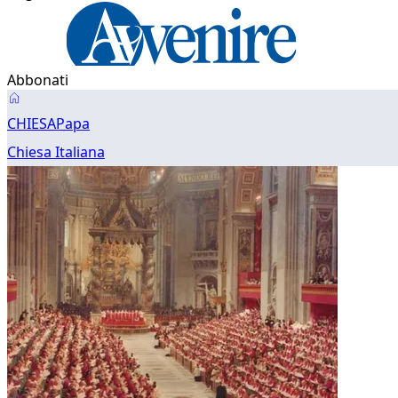
Abbonati
Chiesa
CHIESA
Papa
Italiana
Chiesa Italiana