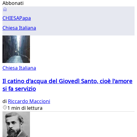
Abbonati
Chiesa
CHIESA
Papa
Italiana
Chiesa Italiana
Chiesa Italiana
Il catino d'acqua del Giovedì Santo, cioè l'amore
si fa servizio
di
Riccardo Maccioni
1 min di lettura