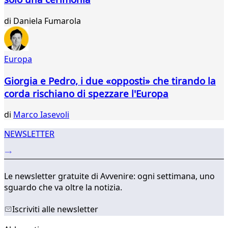
95
96
di
Daniela Fumarola
97
98
99
100
Europa
...
Giorgia e Pedro, i due «opposti» che tirando la
134
135
corda rischiano di spezzare l'Europa
di
Marco Iasevoli
NEWSLETTER
Le newsletter gratuite di Avvenire: ogni settimana, uno
sguardo che va oltre la notizia.
Iscriviti alle newsletter