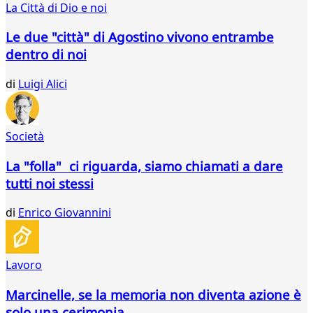
La Città di Dio e noi
75
76
Le due "città" di Agostino vivono entrambe
77
dentro di noi
78
79
di
Luigi Alici
80
81
82
83
Società
84
85
La "folla" ci riguarda, siamo chiamati a dare
86
tutti noi stessi
87
88
di
Enrico Giovannini
89
90
91
Lavoro
92
93
Marcinelle, se la memoria non diventa azione è
94
solo una cerimonia