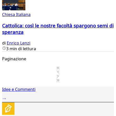
Chiesa Italiana
Cattolica: così le nostre facoltà spargono semi di
speranza
di
Enrico Lenzi
3 min di lettura
Paginazione
1
Idee e Commenti
2
...
72
73
74