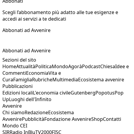
Abbonati
Scegli l’abbonamento più adatto alle tue esigenze e
accedi ai servizi a te dedicati
Abbonati ad Avvenire
Abbonati ad Avvenire
Sezioni del sito
Home
Attualità
Politica
Mondo
Agorà
Podcast
Chiesa
Idee e
Commenti
Economia
Vita e
Cura
Famiglia
Rubriche
Multimedia
Ecosistema avvenire
Pubblicazioni
Edizioni locali
L'economia civile
Gutenberg
Popotus
Pop
Up
Luoghi dell'Infinito
Avvenire
Chi siamo
Redazione
Ecosistema
Avvenire
Pubblicità
Fondazione Avvenire
Shop
Contatti
Mondo CEI
SIR
Radio InBlu
TV2000
FISC