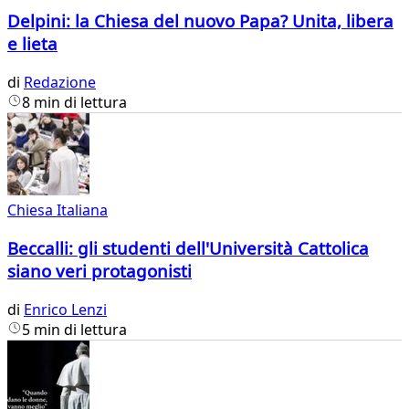
Delpini: la Chiesa del nuovo Papa? Unita, libera
e lieta
di
Redazione
8 min di lettura
Chiesa Italiana
Beccalli: gli studenti dell'Università Cattolica
siano veri protagonisti
di
Enrico Lenzi
5 min di lettura