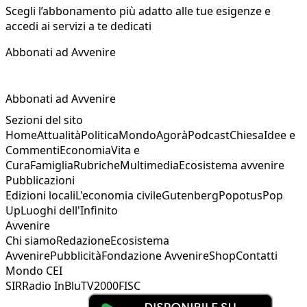
Scegli l’abbonamento più adatto alle tue esigenze e
accedi ai servizi a te dedicati
Abbonati ad Avvenire
Abbonati ad Avvenire
Sezioni del sito
Home
Attualità
Politica
Mondo
Agorà
Podcast
Chiesa
Idee e
Commenti
Economia
Vita e
Cura
Famiglia
Rubriche
Multimedia
Ecosistema avvenire
Pubblicazioni
Edizioni locali
L'economia civile
Gutenberg
Popotus
Pop
Up
Luoghi dell'Infinito
Avvenire
Chi siamo
Redazione
Ecosistema
Avvenire
Pubblicità
Fondazione Avvenire
Shop
Contatti
Mondo CEI
SIR
Radio InBlu
TV2000
FISC