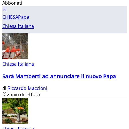
Abbonati
Chiesa
CHIESA
Papa
Italiana
Chiesa Italiana
Chiesa Italiana
Sarà Mamberti ad annunciare il nuovo Papa
di
Riccardo Maccioni
2 min di lettura
Chiesa Italiana