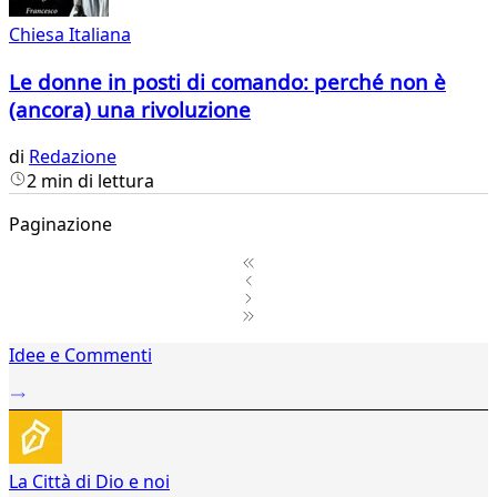
Chiesa Italiana
Le donne in posti di comando: perché non è
(ancora) una rivoluzione
di
Redazione
2 min di lettura
Paginazione
1
Idee e Commenti
2
...
64
65
66
La Città di Dio e noi
67