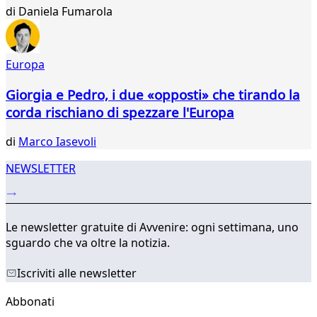
88
di
Daniela Fumarola
89
90
91
92
Europa
...
Giorgia e Pedro, i due «opposti» che tirando la
134
135
corda rischiano di spezzare l'Europa
di
Marco Iasevoli
NEWSLETTER
Le newsletter gratuite di Avvenire: ogni settimana, uno
sguardo che va oltre la notizia.
Iscriviti alle newsletter
Abbonati