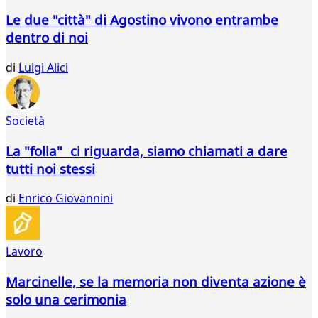
68
Le due "città" di Agostino vivono entrambe
69
dentro di noi
70
71
di
Luigi Alici
72
73
74
75
Società
76
77
La "folla" ci riguarda, siamo chiamati a dare
78
tutti noi stessi
79
80
di
Enrico Giovannini
81
82
83
Lavoro
84
85
Marcinelle, se la memoria non diventa azione è
86
solo una cerimonia
87