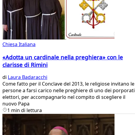
Chiesa Italiana
«Adotta un cardinale nella preghiera» con le
clarisse di Rimini
di
Laura Badaracchi
Come fatto per il Conclave del 2013, le religiose invitano le
persone a farsi carico nelle preghiere di uno dei porporati
elettori, per accompagnarlo nel compito di scegliere il
nuovo Papa
1 min di lettura