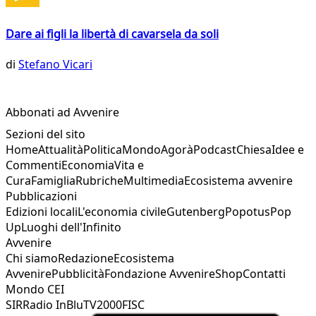
Dare ai figli la libertà di cavarsela da soli
di
Stefano Vicari
Abbonati ad Avvenire
Sezioni del sito
Home
Attualità
Politica
Mondo
Agorà
Podcast
Chiesa
Idee e
Commenti
Economia
Vita e
Cura
Famiglia
Rubriche
Multimedia
Ecosistema avvenire
Pubblicazioni
Edizioni locali
L'economia civile
Gutenberg
Popotus
Pop
Up
Luoghi dell'Infinito
Avvenire
Chi siamo
Redazione
Ecosistema
Avvenire
Pubblicità
Fondazione Avvenire
Shop
Contatti
Mondo CEI
SIR
Radio InBlu
TV2000
FISC