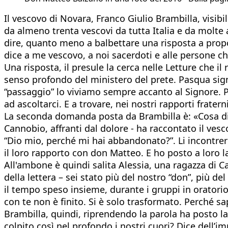
Il vescovo di Novara, Franco Giulio Brambilla, visi
da almeno trenta vescovi da tutta Italia e da molte 
dire, quanto meno a balbettare una risposta a propo
dice a me vescovo, a noi sacerdoti e alle persone ch
Una risposta, il presule la cerca nelle Letture che i
senso profondo del ministero del prete. Pasqua sign
“passaggio” lo viviamo sempre accanto al Signore. 
ad ascoltarci. E a trovare, nei nostri rapporti frate
La seconda domanda posta da Brambilla è: «Cosa dice
Cannobio, affranti dal dolore - ha raccontato il ve
“Dio mio, perché mi hai abbandonato?”. Li incontrer
il loro rapporto con don Matteo. E ho posto a loro 
All'ambone è quindi salita Alessia, una ragazza di C
della lettera – sei stato più del nostro “don”, più 
il tempo speso insieme, durante i gruppi in oratorio
con te non è finito. Si è solo trasformato. Perché 
Brambilla, quindi, riprendendo la parola ha posto la
colpito così nel profondo i nostri cuori? Dice dell’i