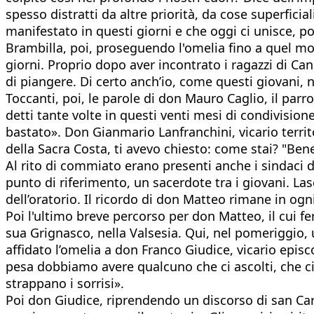
spesso distratti da altre priorità, da cose superficia
manifestato in questi giorni e che oggi ci unisce, p
Brambilla, poi, proseguendo l'omelia fino a quel mo
giorni. Proprio dopo aver incontrato i ragazzi di Can
di piangere. Di certo anch’io, come questi giovani
Toccanti, poi, le parole di don Mauro Caglio, il par
detti tante volte in questi venti mesi di condivisio
bastato». Don Gianmario Lanfranchini, vicario territ
della Sacra Costa, ti avevo chiesto: come stai? "Bene
Al rito di commiato erano presenti anche i sindaci de
punto di riferimento, un sacerdote tra i giovani. Lasc
dell’oratorio. Il ricordo di don Matteo rimane in ogni
Poi l'ultimo breve percorso per don Matteo, il cui fe
sua Grignasco, nella Valsesia. Qui, nel pomeriggio, 
affidato l’omelia a don Franco Giudice, vicario epis
pesa dobbiamo avere qualcuno che ci ascolti, che ci 
strappano i sorrisi».
Poi don Giudice, riprendendo un discorso di san Car