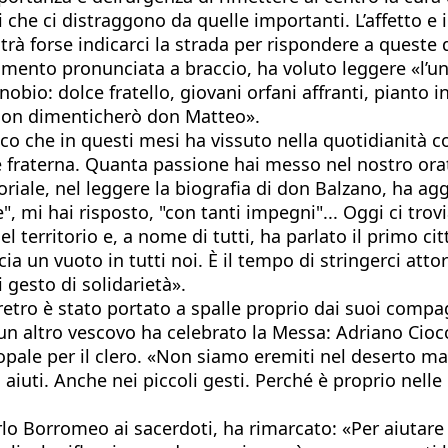
li che ci distraggono da quelle importanti. L’affetto e
otrà forse indicarci la strada per rispondere a quest
mento pronunciata a braccio, ha voluto leggere «l’uni
nobio: dolce fratello, giovani orfani affranti, pianto
, non dimenticherò don Matteo».
roco che in questi mesi ha vissuto nella quotidianità 
ne fraterna. Quanta passione hai messo nel nostro or
oriale, nel leggere la biografia di don Balzano, ha ag
", mi hai risposto, "con tanti impegni"... Oggi ci trov
l territorio e, a nome di tutti, ha parlato il primo c
ia un vuoto in tutti noi. È il tempo di stringerci atto
 gesto di solidarietà».
retro è stato portato a spalle proprio dai suoi compag
un altro vescovo ha celebrato la Messa: Adriano Ciocc
copale per il clero. «Non siamo eremiti nel deserto m
aiuti. Anche nei piccoli gesti. Perché è proprio nell
lo Borromeo ai sacerdoti, ha rimarcato: «Per aiutare 