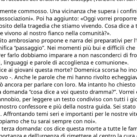
bilmente commosso. Una vicinanza che supera i confini
associazioni». Poi ha aggiunto: «Oggi vorrei proporre
sito della tragedia che stiamo vivendo. Cosa dice a t
e vivono al nostro fianco nella comunità?».
l rito ambrosiano propone e narra dei preparativi per l
ifica “passaggio”. Nei momenti più bui e difficili c
Per farlo dobbiamo imparare a non nasconderci di fr
rni, linguaggi e parole di accoglienza e comunione».
 ai giovani questa morte? Domenica scorsa ho incont
scovo -. Anche le parole che mi hanno rivolto echeggi
ò ancora per parlare con loro. Ma intanto ho chiesto 
la domanda “cosa dice a voi questo dramma?”. Vorrei c
annobio, per leggere un testo condiviso con tutti i gi
del nostro confessore e più della nostra guida. Sei s
. Affrontando temi seri e importanti per le nostre vit
sappiamo che tu sarai sempre con noi».
 terza domanda: cos dice questa morte a tutte le fami
mportanza e dell’urgenza di rimettere al centro la cur