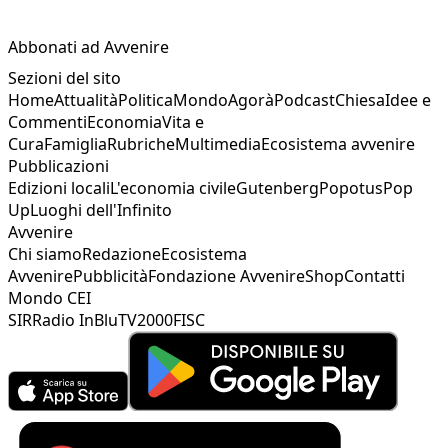
Abbonati ad Avvenire
Sezioni del sito
Home
Attualità
Politica
Mondo
Agorà
Podcast
Chiesa
Idee e
Commenti
Economia
Vita e
Cura
Famiglia
Rubriche
Multimedia
Ecosistema avvenire
Pubblicazioni
Edizioni locali
L'economia civile
Gutenberg
Popotus
Pop
Up
Luoghi dell'Infinito
Avvenire
Chi siamo
Redazione
Ecosistema
Avvenire
Pubblicità
Fondazione Avvenire
Shop
Contatti
Mondo CEI
SIR
Radio InBlu
TV2000
FISC