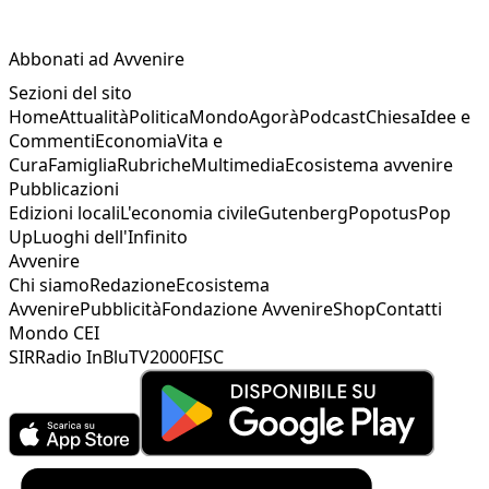
Abbonati ad Avvenire
Sezioni del sito
Home
Attualità
Politica
Mondo
Agorà
Podcast
Chiesa
Idee e
Commenti
Economia
Vita e
Cura
Famiglia
Rubriche
Multimedia
Ecosistema avvenire
Pubblicazioni
Edizioni locali
L'economia civile
Gutenberg
Popotus
Pop
Up
Luoghi dell'Infinito
Avvenire
Chi siamo
Redazione
Ecosistema
Avvenire
Pubblicità
Fondazione Avvenire
Shop
Contatti
Mondo CEI
SIR
Radio InBlu
TV2000
FISC