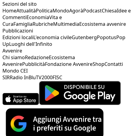
Sezioni del sito
Home
Attualità
Politica
Mondo
Agorà
Podcast
Chiesa
Idee e
Commenti
Economia
Vita e
Cura
Famiglia
Rubriche
Multimedia
Ecosistema avvenire
Pubblicazioni
Edizioni locali
L'economia civile
Gutenberg
Popotus
Pop
Up
Luoghi dell'Infinito
Avvenire
Chi siamo
Redazione
Ecosistema
Avvenire
Pubblicità
Fondazione Avvenire
Shop
Contatti
Mondo CEI
SIR
Radio InBlu
TV2000
FISC