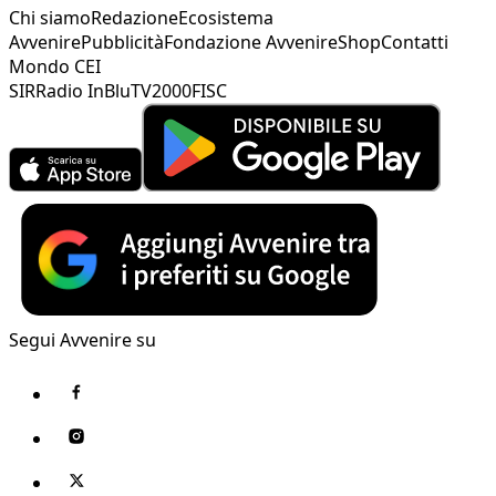
Chi siamo
Redazione
Ecosistema
Avvenire
Pubblicità
Fondazione Avvenire
Shop
Contatti
Mondo CEI
SIR
Radio InBlu
TV2000
FISC
Segui Avvenire su