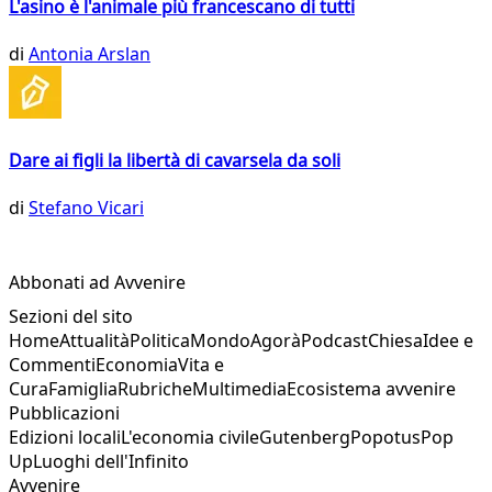
L'asino è l'animale più francescano di tutti
di
Antonia Arslan
Dare ai figli la libertà di cavarsela da soli
di
Stefano Vicari
Abbonati ad Avvenire
Sezioni del sito
Home
Attualità
Politica
Mondo
Agorà
Podcast
Chiesa
Idee e
Commenti
Economia
Vita e
Cura
Famiglia
Rubriche
Multimedia
Ecosistema avvenire
Pubblicazioni
Edizioni locali
L'economia civile
Gutenberg
Popotus
Pop
Up
Luoghi dell'Infinito
Avvenire