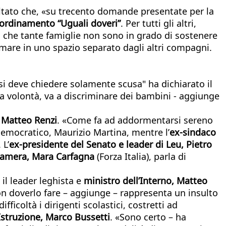
ultato che, «su trecento domande presentate per la
ordinamento “Uguali doveri”
. Per tutti gli altri,
o che tante famiglie non sono in grado di sostenere
sumare in uno spazio separato dagli altri compagni.
si deve chiedere solamente scusa" ha dichiarato il
a volontà, va a discriminare dei bambini - aggiunge
r
Matteo Renzi
. «Come fa ad addormentarsi sereno
 Democratico, Maurizio Martina, mentre l’
ex-sindaco
 L’
ex-presidente del Senato e leader di Leu, Pietro
Camera, Mara Carfagna
(Forza Italia), parla di
 il leader leghista e
ministro dell’Interno, Matteo
on doverlo fare – aggiunge – rappresenta un insulto
ficoltà i dirigenti scolastici, costretti ad
’Istruzione, Marco Bussetti
. «Sono certo – ha