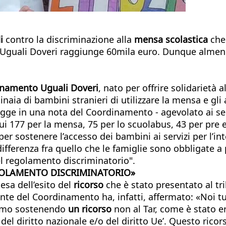
i
contro la discriminazione alla
mensa scolastica
che
 Uguali Doveri raggiunge 60mila euro. Dunque almeno 
namento Uguali Doveri
, nato per offrire solidarietà a
 di bambini stranieri di utilizzare la mensa e gli alt
egge in una nota del Coordinamento - agevolato ai ser
ui 177 per la mensa, 75 per lo scuolabus, 43 per pre e
sostenere l’accesso dei bambini ai servizi per l’inte
ifferenza fra quello che le famiglie sono obbligate a
el regolamento discriminatorio".
EGOLAMENTO DISCRIMINATORIO»
tesa dell’esito del
ricorso
che è stato presentato al tr
e del Coordinamento ha, infatti, affermato: «Noi tu
iamo sostenendo
un ricorso
non al Tar, come è stato 
 del diritto nazionale e/o del diritto Ue’. Questo rico