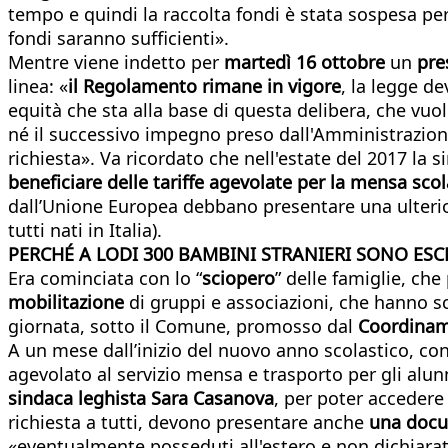
tempo e quindi la raccolta fondi è stata sospesa per
fondi saranno sufficienti».
Mentre viene indetto per
martedì 16 ottobre
un
pre
linea: «
il Regolamento rimane in vigore
, la legge d
equità che sta alla base di questa delibera, che vuol
né il successivo impegno preso dall'Amministrazione
richiesta». Va ricordato che nell'estate del 2017 la
beneficiare delle tariffe agevolate per la mensa scol
dall’Unione Europea debbano presentare una ulterior
tutti nati in Italia).
PERCHÉ A LODI 300 BAMBINI STRANIERI SONO ESC
Era cominciata con lo “
sciopero
” delle famiglie, che
mobilitazione
di gruppi e associazioni, che hanno sc
giornata, sotto il Comune, promosso dal
Coordiname
A un mese dall’inizio del nuovo anno scolastico, co
agevolato al servizio mensa e trasporto per gli alunn
sindaca leghista Sara Casanova
, per poter accedere 
richiesta a tutti, devono presentare anche
una docum
«eventualmente posseduti all'estero e non dichiarati 