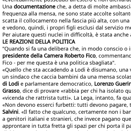
Una
documentazione
che, a detta di molte ambascia
frequenza alla mensa, ne sono state accolte soltant
scatta il collocamento nella fascia più alta, con un
e vedono, quindi, i propri figli esclusi dal servizio
Per aiutare questi nuclei in difficoltà, è stata anche
LE REAZIONI DELLA POLITICA
"Quando si fa una delibera che, in modo conscio o in
presidente della Camera Roberto Fico
, commentando 
Fico - per me questa è una politica sbagliata".
«Quello che sta accadendo a Lodi è disumano, una 
un sindaco che caccia bambini da una mensa scolastic
di Lodi
e parlamentare democratico,
Lorenzo Guerin
Grasso
, dice di provare «rabbia per chi ha isolato 
«vicenda che rattrista tutti». La Lega, intanto, fa qu
«Non devono esserci furbetti: tutti devono pagare, tu
Salvini
. «Il fatto che qualcuno, certamente non i ba
a genitori italiani e stranieri, che invece pagano que
approntare in tutta fretta gli spazi per chi porta il 