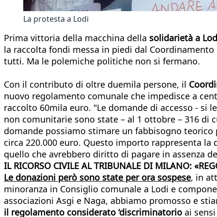
La protesta a Lodi
Prima vittoria della macchina della
solidarietà a Lod
la raccolta fondi messa in piedi dal Coordinamento
tutti. Ma le polemiche politiche non si fermano.
Con il contributo di oltre duemila persone, il
Coordi
nuovo regolamento comunale che impedisce a centinaia
raccolto 60mila euro. "Le domande di accesso - si l
non comunitarie sono state – al 1 ottobre – 316 di c
domande possiamo stimare un fabbisogno teorico per 
circa 220.000 euro. Questo importo rappresenta la d
quello che avrebbero diritto di pagare in assenza d
IL RICORSO CIVILE AL TRIBUNALE DI MILANO: «R
Le
donazioni
però sono state per ora
sospese
, in at
minoranza in Consiglio comunale a Lodi e component
associazioni Asgi e Naga, abbiamo promosso e st
il regolamento considerato ‘discriminatorio
ai sensi