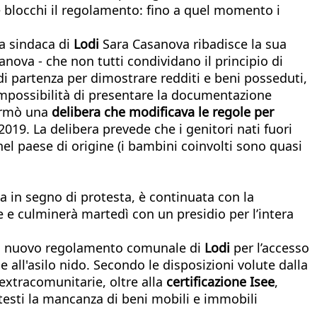
 e blocchi il regolamento: fino a quel momento i
la sindaca di
Lodi
Sara Casanova ribadisce la sua
anova - che non tutti condividano il principio di
 di partenza per dimostrare redditi e beni posseduti,
impossibilità di presentare la documentazione
firmò una
delibera che modificava le regole per
2019. La delibera prevede che i genitori nati fuori
l paese di origine (i bambini coinvolti sono quasi
la in segno di protesta, è continuata con la
e e culminerà martedì con un presidio per l’intera
 del nuovo regolamento comunale di
Lodi
per l’accesso
 all'asilo nido. Secondo le disposizioni volute dalla
 extracomunitarie, oltre alla
certificazione Isee
,
ttesti la mancanza di beni mobili e immobili