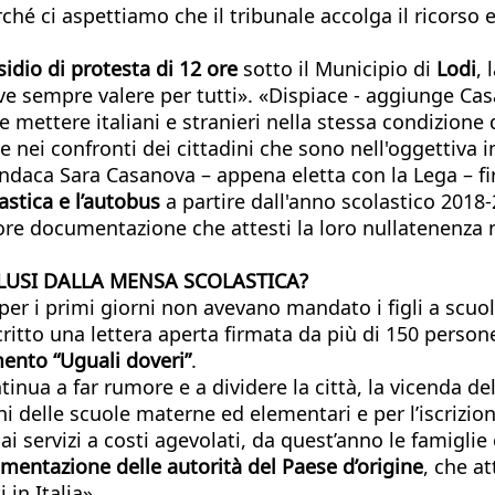
ché ci aspettiamo che il tribunale accolga il ricorso
sidio di protesta di 12 ore
sotto il Municipio di
Lodi
, 
eve sempre valere per tutti». «Dispiace - aggiunge Cas
e mettere italiani e stranieri nella stessa condizione
 nei confronti dei cittadini che sono nell'oggettiva 
 sindaca Sara Casanova – appena eletta con la Lega – 
astica e l’autobus
a partire dall'anno scolastico 2018-
e documentazione che attesti la loro nullatenenza ne
LUSI DALLA MENSA SCOLASTICA?
 per i primi giorni non avevano mandato i figli a scuo
ritto una lettera aperta firmata da più di 150 person
nto “Uguali doveri”
.
ntinua a far rumore e a dividere la città, la vicenda
i delle scuole materne ed elementari e per l’iscrizione
ai servizi a costi agevolati, da quest’anno le famiglie
entazione delle autorità del Paese d’origine
, che a
in Italia».