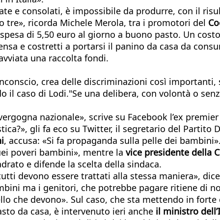
te e consolati, è impossibile da produrre, con il ris
o tre», ricorda Michele Merola, tra i promotori del
Co
a spesa di 5,50 euro al giorno a buono pasto. Un cost
 mensa e costretti a portarsi il panino da casa da con
 avviata una raccolta fondi.
conscio, crea delle discriminazioni così importanti, 
il caso di Lodi."Se una delibera, con volontà o senz
vergogna nazionale», scrive su Facebook l’ex premie
a?», gli fa eco su Twitter, il segretario del Partito
i
, accusa: «Si fa propaganda sulla pelle dei bambini».
quei poveri bambini», mentre la
vice presidente della 
adrato e difende la scelta della sindaca.
tti devono essere trattati alla stessa maniera», dice
mbini ma i genitori, che potrebbe pagare ritiene di n
llo che devono». Sul caso, che sta mettendo in forte dif
pasto da casa, è intervenuto ieri anche
il ministro dell