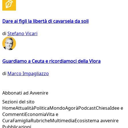
Dare ai figli la libertà di cavarsela da soli
di
Stefano Vicari
Guardiamo a Ceuta e ricordiamoci della Vlora
di
Marco Impagliazzo
Abbonati ad Avvenire
Sezioni del sito
Home
Attualità
Politica
Mondo
Agorà
Podcast
Chiesa
Idee e
Commenti
Economia
Vita e
Cura
Famiglia
Rubriche
Multimedia
Ecosistema avvenire
Pubblicazioni