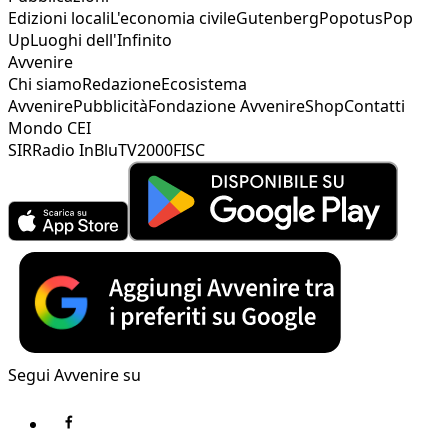
Edizioni locali
L'economia civile
Gutenberg
Popotus
Pop
Up
Luoghi dell'Infinito
Avvenire
Chi siamo
Redazione
Ecosistema
Avvenire
Pubblicità
Fondazione Avvenire
Shop
Contatti
Mondo CEI
SIR
Radio InBlu
TV2000
FISC
Segui Avvenire su