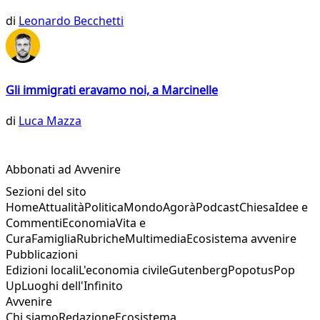
di
Leonardo Becchetti
Gli immigrati eravamo noi, a Marcinelle
di
Luca Mazza
Abbonati ad Avvenire
Sezioni del sito
Home
Attualità
Politica
Mondo
Agorà
Podcast
Chiesa
Idee e
Commenti
Economia
Vita e
Cura
Famiglia
Rubriche
Multimedia
Ecosistema avvenire
Pubblicazioni
Edizioni locali
L'economia civile
Gutenberg
Popotus
Pop
Up
Luoghi dell'Infinito
Avvenire
Chi siamo
Redazione
Ecosistema