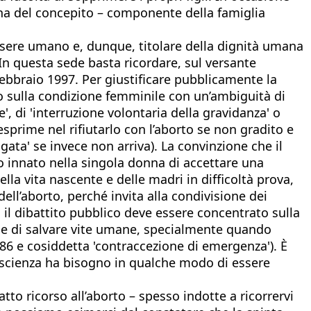
mana del concepito – componente della famiglia
ssere umano e, dunque, titolare della dignità umana
n questa sede basta ricordare, sul versante
 febbraio 1997. Per giustificare pubblicamente la
o sulla condizione femminile con un’ambiguità di
', di 'interruzione volontaria della gravidanza' o
 esprime nel rifiutarlo con l’aborto se non gradito e
gata' se invece non arriva). La convinzione che il
o innato nella singola donna di accettare una
ella vita nascente e delle madri in difficoltà prova,
ll’aborto, perché invita alla condivisione dei
 il dibattito pubblico deve essere concentrato sulla
ace di salvare vite umane, specialmente quando
486 e cosiddetta 'contraccezione di emergenza'). È
 coscienza ha bisogno in qualche modo di essere
to ricorso all’aborto – spesso indotte a ricorrervi