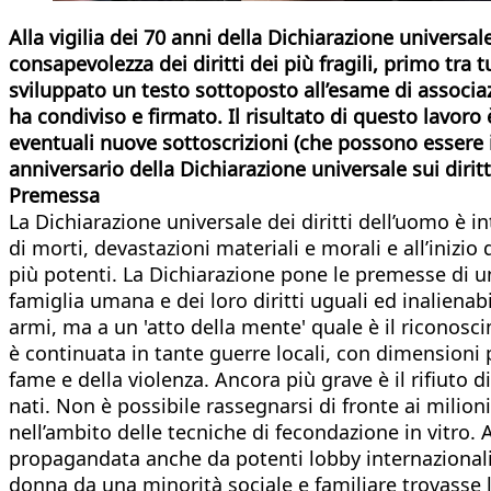
Alla vigilia dei 70 anni della Dichiarazione universal
consapevolezza dei diritti dei più fragili, primo tra tu
sviluppato un testo sottoposto all’esame di associa
ha condiviso e firmato. Il risultato di questo lavor
eventuali nuove sottoscrizioni (che possono essere i
anniversario della Dichiarazione universale sui diri
Premessa
La Dichiarazione universale dei diritti dell’uomo è in
di morti, devastazioni materiali e morali e all’inizi
più potenti. La Dichiarazione pone le premesse di un
famiglia umana e dei loro diritti uguali ed inalienabi
armi, ma a un 'atto della mente' quale è il riconosci
è continuata in tante guerre locali, con dimensioni p
fame e della violenza. Ancora più grave è il rifiuto d
nati. Non è possibile rassegnarsi di fronte ai milioni
nell’ambito delle tecniche di fecondazione in vitro. 
propagandata anche da potenti lobby internazionali 
donna da una minorità sociale e familiare trovasse l