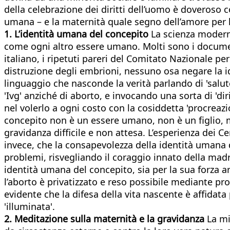
della celebrazione dei diritti dell’uomo è doveroso 
umana – e la maternità quale segno dell’amore per l
1. L’identità umana del concepito
La scienza moderna
come ogni altro essere umano. Molti sono i documen
italiano, i ripetuti pareri del Comitato Nazionale pe
distruzione degli embrioni, nessuno osa negare la 
linguaggio che nasconde la verità parlando di 'salute
'Ivg' anziché di aborto, e invocando una sorta di 'dir
nel volerlo a ogni costo con la cosiddetta 'procreazi
concepito non è un essere umano, non è un figlio, m
gravidanza difficile e non attesa. L’esperienza dei Cen
invece, che la consapevolezza della identità umana 
problemi, risvegliando il coraggio innato della madr
identità umana del concepito, sia per la sua forza 
l’aborto è privatizzato e reso possibile mediante pr
evidente che la difesa della vita nascente è affidat
'illuminata'.
2. Meditazione sulla maternità e la gravidanza
La mis