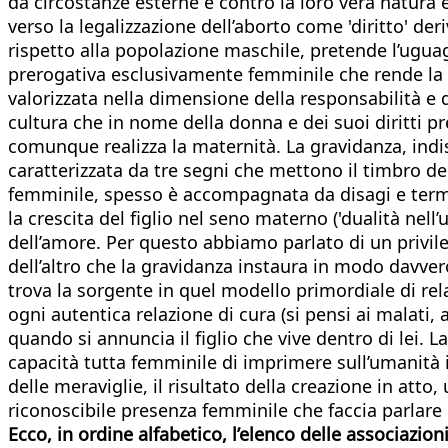
da circostanze esterne e contro la loro vera natura
verso la legalizzazione dell’aborto come 'diritto' 
rispetto alla popolazione maschile, pretende l’ugua
prerogativa esclusivamente femminile che rende la 
valorizzata nella dimensione della responsabilità e 
cultura che in nome della donna e dei suoi diritti p
comunque realizza la maternità. La gravidanza, indi
caratterizzata da tre segni che mettono il timbro d
femminile, spesso è accompagnata da disagi e termin
la crescita del figlio nel seno materno ('dualità ne
dell’amore. Per questo abbiamo parlato di un privileg
dell’altro che la gravidanza instaura in modo davvero 
trova la sorgente in quel modello primordiale di rel
ogni autentica relazione di cura (si pensi ai malati, 
quando si annuncia il figlio che vive dentro di lei.
capacità tutta femminile di imprimere sull’umanità i
delle meraviglie, il risultato della creazione in atto
riconoscibile presenza femminile che faccia parlare 
Ecco, in ordine alfabetico, l’elenco delle associazio