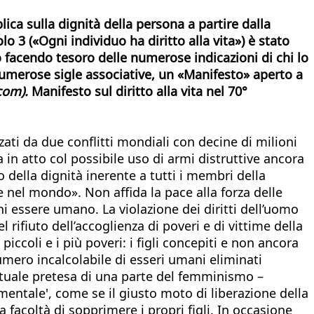
blica sulla dignità della persona a partire dalla
olo 3 («Ogni individuo ha diritto alla vita») è stato
ato facendo tesoro delle numerose indicazioni di chi lo
 numerose sigle associative, un «Manifesto» aperto a
com).
Manifesto sul diritto alla vita nel 70°
zzati da due conflitti mondiali con decine di milioni
a in atto col possibile uso di armi distruttive ancora
della dignità inerente a tutti i membri della
ce nel mondo». Non affida la pace alla forza delle
ni essere umano. La violazione dei diritti dell’uomo
rifiuto dell’accoglienza di poveri e di vittime della
piccoli e i più poveri: i figli concepiti e non ancora
numero incalcolabile di esseri umani eliminati
’attuale pretesa di una parte del femminismo –
entale', come se il giusto moto di liberazione della
 facoltà di sopprimere i propri figli. In occasione