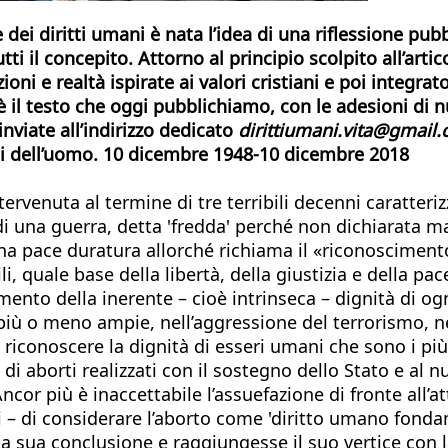
e dei diritti umani è nata l’idea di una riflessione pub
tti il concepito. Attorno al principio scolpito all’artic
zioni e
realtà ispirate ai valori cristiani e poi integr
o è il testo che oggi pubblichiamo, con le adesioni di
nviate all’indirizzo dedicato
dirittiumani.vita@gmail.
tti dell’uomo. 10 dicembre
1948-10 dicembre 2018
tervenuta al termine di tre terribili decenni caratteri
o di una guerra, detta 'fredda' perché non dichiarata m
a pace duratura allorché richiama il «riconoscimento 
li, quale base della libertà, della giustizia e della pa
mento della inerente – cioè intrinseca – dignità di og
iù o meno ampie, nell’aggressione del terrorismo, nel 
i riconoscere la dignità di esseri umani che sono i più 
 di aborti realizzati con il sostegno dello Stato e al 
Ancor più è inaccettabile l’assuefazione di fronte all
– di considerare l’aborto come 'diritto umano fondam
a sua conclusione e raggiungesse il suo vertice con la