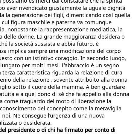
n possiamo esimerci dal constatare che la spinta
opo aver rivendicato giustamente la uguale dignità
 la generazione dei figli, dimenticando così quella
a cui figura maschile e paterna va comunque
via, nonostante la rappresentazione mediatica, la
anza delle donne. La grande maggioranza desidera o
é la società sussista e abbia futuro, è
danza implica sempre una modificazione del corpo
esto con un istintivo coraggio. In secondo luogo,
rolungato per molti mesi. L’abbraccio è un segno
terza caratteristica riguarda la relazione di cura
enio della relazione', sovente attribuito alla donna,
l figlio sotto il cuore della mamma. A ben guardare
gratuita e a quel dono di sé che fa appello alla donna
ica come traguardo del moto di liberazione la
l riconoscimento del concepito come la meraviglia
 di noi. Ne consegue l’urgenza di una nuova
lizzata o desiderata.
del presidente o di chi ha firmato per conto di