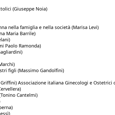
ttolici (Giuseppe Noia)
a nella famiglia e nella società (Marisa Levi)
a Maria Barrile)
lani)
nni Paolo Ramonda)
agliardini)
Marchi)
tri figli (Massimo Gandolfini)
riffini) Associazione italiana Ginecologi e Ostetrici c
ervellera)
 (Tonino Cantelmi)
)
berna)
essì)