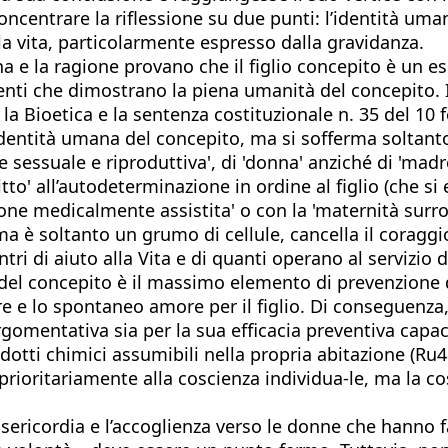
concentrare la riflessione su due punti: l’identità u
a vita, particolarmente espresso dalla gravidanza.
 e la ragione provano che il figlio concepito è un e
ti che dimostrano la piena umanità del concepito. I
r la Bioetica e la sentenza costituzionale n. 35 del 10
identità umana del concepito, ma si sofferma soltant
 sessuale e riproduttiva', di 'donna' anziché di 'madre
itto' all’autodeterminazione in ordine al figlio (che si
one medicalmente assistita' o con la 'maternità surro
a è soltanto un grumo di cellule, cancella il coraggi
tri di aiuto alla Vita e di quanti operano al servizio d
del concepito è il massimo elemento di prevenzione de
e e lo spontaneo amore per il figlio. Di conseguenza,
argomentativa sia per la sua efficacia preventiva cap
odotti chimici assumibili nella propria abitazione (Ru
a prioritariamente alla coscienza individua-le, ma la
ericordia e l’accoglienza verso le donne che hanno fat