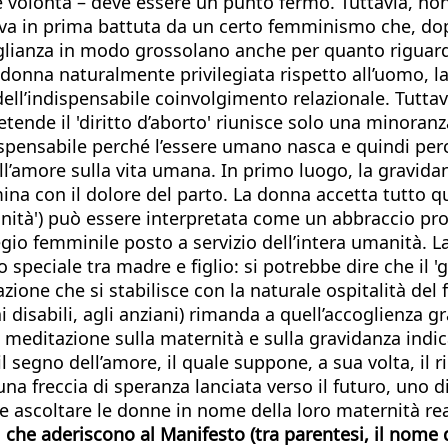
 e volontà – deve essere un punto fermo. Tuttavia, no
deriva in prima battuta da un certo femminismo che, d
glianza in modo grossolano anche per quanto riguarda
donna naturalmente privilegiata rispetto all’uomo, l
dell’indispensabile coinvolgimento relazionale. Tutta
retende il 'diritto d’aborto' riunisce solo una minor
spensabile perché l’essere umano nasca e quindi perch
ell’amore sulla vita umana. In primo luogo, la gravi
a con il dolore del parto. La donna accetta tutto qu
ll’unità') può essere interpretata come un abbraccio p
io femminile posto a servizio dell’intera umanità. La 
speciale tra madre e figlio: si potrebbe dire che il 'g
azione che si stabilisce con la naturale ospitalità de
ai disabili, agli anziani) rimanda a quell’accoglienza 
 La meditazione sulla maternità e sulla gravidanza ind
l segno dell’amore, il quale suppone, a sua volta, i
, una freccia di speranza lanciata verso il futuro, uno
e ascoltare le donne in nome della loro maternità rea
ni che aderiscono al Manifesto (tra parentesi, il nome 