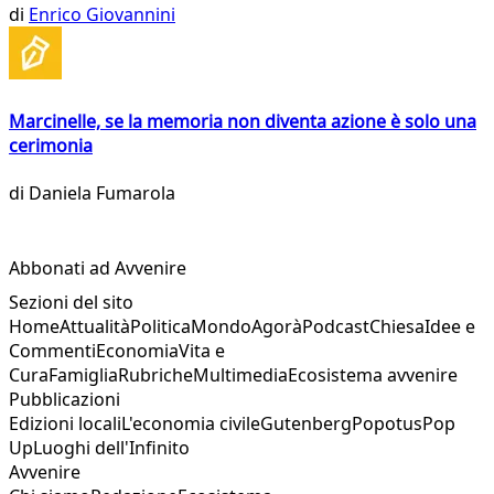
di
Enrico Giovannini
Marcinelle, se la memoria non diventa azione è solo una
cerimonia
di
Daniela Fumarola
Abbonati ad Avvenire
Sezioni del sito
Home
Attualità
Politica
Mondo
Agorà
Podcast
Chiesa
Idee e
Commenti
Economia
Vita e
Cura
Famiglia
Rubriche
Multimedia
Ecosistema avvenire
Pubblicazioni
Edizioni locali
L'economia civile
Gutenberg
Popotus
Pop
Up
Luoghi dell'Infinito
Avvenire