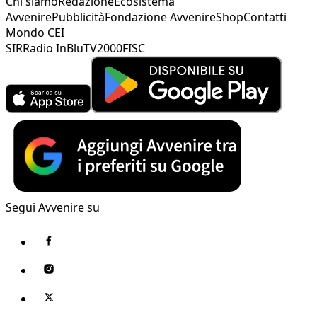
Chi siamo
Redazione
Ecosistema
Avvenire
Pubblicità
Fondazione Avvenire
Shop
Contatti
Mondo CEI
SIR
Radio InBlu
TV2000
FISC
Segui Avvenire su