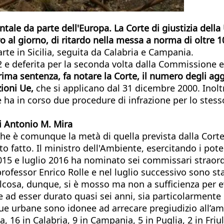
tale da parte dell'Europa. La Corte di giustizia dell
o al giorno, di ritardo nella messa a norma di oltre 
rte in Sicilia, seguita da Calabria e Campania.
012 e deferita per la seconda volta dalla Commissione
 prima sentenza, fa notare la Corte, il numero degli a
ioni Ue,
che si applicano dal 31 dicembre 2000. Inoltre
 ha in corso due procedure di infrazione per lo stess
i Antonio M. Mira
che è comunque la metà di quella prevista dalla Corte 
 fatto. Il ministro dell'Ambiente, esercitando i pote
le 2015 e luglio 2016 ha nominato sei commissari straor
professor Enrico Rolle e nel luglio successivo sono 
cosa, dunque, si è mosso ma non a sufficienza per ev
e ad esser durato quasi sei anni, sia particolarmente gr
lue urbane sono idonee ad arrecare pregiudizio all’am
, 16 in Calabria, 9 in Campania, 5 in Puglia, 2 in Friu