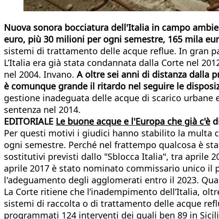
Nuova sonora bocciatura dell'Italia in campo ambien
euro, più 30 milioni per ogni semestre, 165 mila eur
sistemi di trattamento delle acque reflue. In gran pa
L’Italia era già stata condannata dalla Corte nel 2
nel 2004. Invano.
A oltre sei anni di distanza dalla
è comunque grande il ritardo nel seguire le disposiz
gestione inadeguata delle acque di scarico urbane e
sentenza nel 2014.
EDITORIALE
Le buone acque e l'Europa che già c'è
d
Per questi motivi i giudici hanno stabilito la multa 
ogni semestre. Perché nel frattempo qualcosa è stato
sostitutivi previsti dallo "Sblocca Italia", tra apri
aprile 2017 è stato nominato commissario unico il 
l'adeguamento degli agglomerati entro il 2023. Qual
La Corte ritiene che l’inadempimento dell’Italia, oltr
sistemi di raccolta o di trattamento delle acque ref
programmati 124 interventi dei quali ben 89 in Sicilia