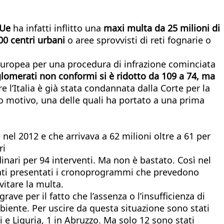
a Ue
ha infatti inflitto una
maxi multa da 25 milioni di
100 centri urbani
o aree sprovvisti di reti fognarie o
 europea per una procedura di infrazione cominciata
gglomerati non conformi si è ridotto da 109 a 74, ma
 l’Italia è già stata condannata dalla Corte per la
o motivo, una delle quali ha portato a una prima
nel 2012 e che arrivava a 62 milioni oltre a 61 per
ri
dinari per 94 interventi. Ma non è bastato. Così nel
stati presentati i cronoprogrammi che prevedono
itare la multa.
ave per il fatto che l’assenza o l’insufficienza di
biente. Per uscire da questa situazione sono stati
li e Liguria, 1 in Abruzzo. Ma solo 12 sono stati