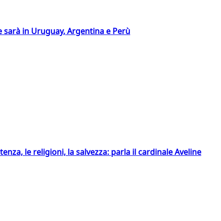
 sarà in Uruguay, Argentina e Perù
tenza, le religioni, la salvezza: parla il cardinale Aveline