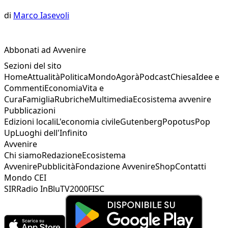
di
Marco Iasevoli
Abbonati ad Avvenire
Sezioni del sito
Home
Attualità
Politica
Mondo
Agorà
Podcast
Chiesa
Idee e
Commenti
Economia
Vita e
Cura
Famiglia
Rubriche
Multimedia
Ecosistema avvenire
Pubblicazioni
Edizioni locali
L'economia civile
Gutenberg
Popotus
Pop
Up
Luoghi dell'Infinito
Avvenire
Chi siamo
Redazione
Ecosistema
Avvenire
Pubblicità
Fondazione Avvenire
Shop
Contatti
Mondo CEI
SIR
Radio InBlu
TV2000
FISC