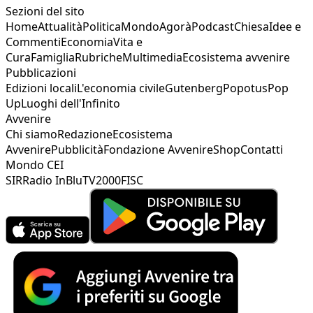
Sezioni del sito
Home
Attualità
Politica
Mondo
Agorà
Podcast
Chiesa
Idee e
Commenti
Economia
Vita e
Cura
Famiglia
Rubriche
Multimedia
Ecosistema avvenire
Pubblicazioni
Edizioni locali
L'economia civile
Gutenberg
Popotus
Pop
Up
Luoghi dell'Infinito
Avvenire
Chi siamo
Redazione
Ecosistema
Avvenire
Pubblicità
Fondazione Avvenire
Shop
Contatti
Mondo CEI
SIR
Radio InBlu
TV2000
FISC