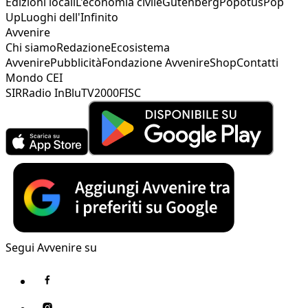
Edizioni locali
L'economia civile
Gutenberg
Popotus
Pop
Up
Luoghi dell'Infinito
Avvenire
Chi siamo
Redazione
Ecosistema
Avvenire
Pubblicità
Fondazione Avvenire
Shop
Contatti
Mondo CEI
SIR
Radio InBlu
TV2000
FISC
Segui Avvenire su