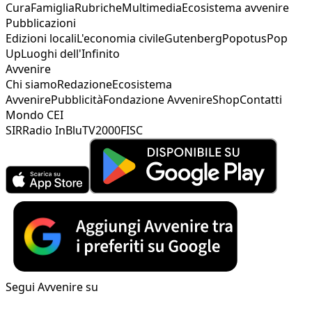
Cura
Famiglia
Rubriche
Multimedia
Ecosistema avvenire
Pubblicazioni
Edizioni locali
L'economia civile
Gutenberg
Popotus
Pop
Up
Luoghi dell'Infinito
Avvenire
Chi siamo
Redazione
Ecosistema
Avvenire
Pubblicità
Fondazione Avvenire
Shop
Contatti
Mondo CEI
SIR
Radio InBlu
TV2000
FISC
Segui Avvenire su