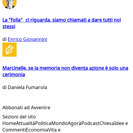
La "folla" ci riguarda, siamo chiamati a dare tutti noi
stessi
di
Enrico Giovannini
Marcinelle, se la memoria non diventa azione è solo una
cerimonia
di
Daniela Fumarola
Abbonati ad Avvenire
Sezioni del sito
Home
Attualità
Politica
Mondo
Agorà
Podcast
Chiesa
Idee e
Commenti
Economia
Vita e