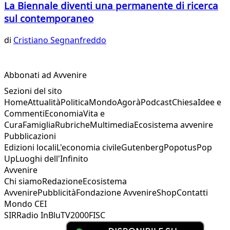
La Biennale diventi una permanente di ricerca
sul contemporaneo
di
Cristiano Segnanfreddo
Abbonati ad Avvenire
Sezioni del sito
Home
Attualità
Politica
Mondo
Agorà
Podcast
Chiesa
Idee e
Commenti
Economia
Vita e
Cura
Famiglia
Rubriche
Multimedia
Ecosistema avvenire
Pubblicazioni
Edizioni locali
L'economia civile
Gutenberg
Popotus
Pop
Up
Luoghi dell'Infinito
Avvenire
Chi siamo
Redazione
Ecosistema
Avvenire
Pubblicità
Fondazione Avvenire
Shop
Contatti
Mondo CEI
SIR
Radio InBlu
TV2000
FISC