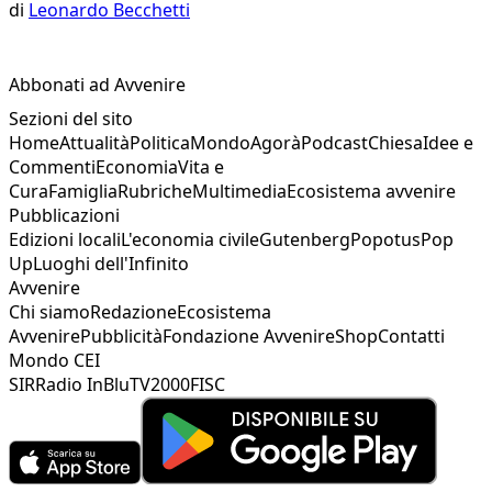
di
Leonardo Becchetti
Abbonati ad Avvenire
Sezioni del sito
Home
Attualità
Politica
Mondo
Agorà
Podcast
Chiesa
Idee e
Commenti
Economia
Vita e
Cura
Famiglia
Rubriche
Multimedia
Ecosistema avvenire
Pubblicazioni
Edizioni locali
L'economia civile
Gutenberg
Popotus
Pop
Up
Luoghi dell'Infinito
Avvenire
Chi siamo
Redazione
Ecosistema
Avvenire
Pubblicità
Fondazione Avvenire
Shop
Contatti
Mondo CEI
SIR
Radio InBlu
TV2000
FISC