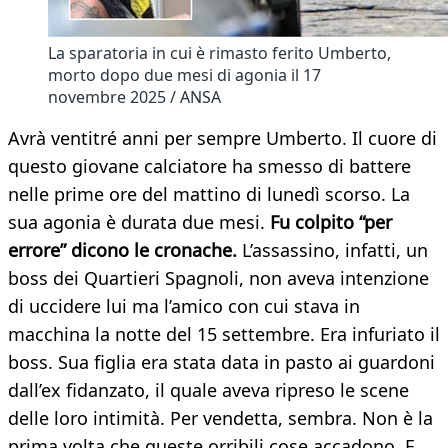
La sparatoria in cui è rimasto ferito Umberto,
morto dopo due mesi di agonia il 17
novembre 2025 / ANSA
Avrà ventitré anni per sempre Umberto. Il cuore di
questo giovane calciatore ha smesso di battere
nelle prime ore del mattino di lunedì scorso. La
sua agonia è durata due mesi.
Fu colpito “per
errore” dicono le cronache.
L’assassino, infatti, un
boss dei Quartieri Spagnoli, non aveva intenzione
di uccidere lui ma l’amico con cui stava in
macchina la notte del 15 settembre. Era infuriato il
boss. Sua figlia era stata data in pasto ai guardoni
dall’ex fidanzato, il quale aveva ripreso le scene
delle loro intimità. Per vendetta, sembra. Non è la
prima volta che queste orribili cose accadono. E