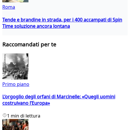
Roma
Tende e brandine in strada, per i 400 accampati di Spin
Time soluzione ancora lontana
Raccomandati per te
Primo piano
L’orgoglio degli orfani di Marcinelle: «Quegli uomini
costruivano l’Europa»
1 min di lettura