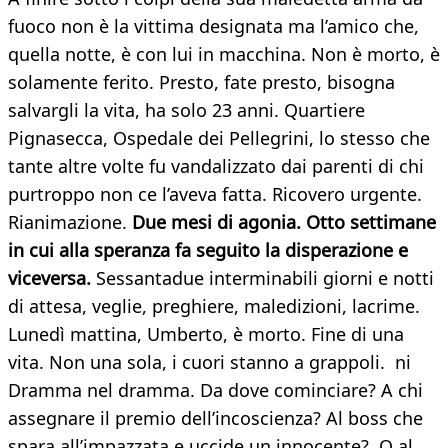
fuoco non è la vittima designata ma l’amico che,
quella notte, è con lui in macchina. Non è morto, è
solamente ferito. Presto, fate presto, bisogna
salvargli la vita, ha solo 23 anni. Quartiere
Pignasecca, Ospedale dei Pellegrini, lo stesso che
tante altre volte fu vandalizzato dai parenti di chi
purtroppo non ce l’aveva fatta. Ricovero urgente.
Rianimazione.
Due mesi di agonia. Otto settimane
in cui alla speranza fa seguito la disperazione e
viceversa.
Sessantadue interminabili giorni e notti
di attesa, veglie, preghiere, maledizioni, lacrime.
Lunedì mattina, Umberto, è morto. Fine di una
vita. Non una sola, i cuori stanno a grappoli. ni
Dramma nel dramma. Da dove cominciare? A chi
assegnare il premio dell’incoscienza? Al boss che
spara all’impazzata e uccide un innocente? O al